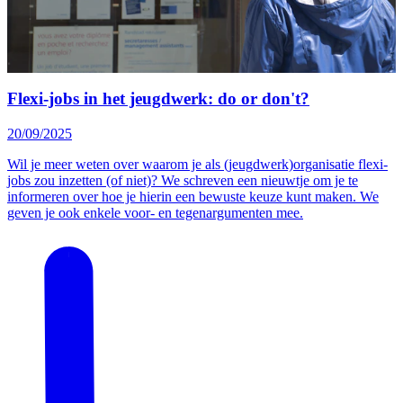
Flexi-jobs in het jeugdwerk: do or don't?
20/09/2025
Wil je meer weten over waarom je als (jeugdwerk)organisatie flexi-
jobs zou inzetten (of niet)? We schreven een nieuwtje om je te
informeren over hoe je hierin een bewuste keuze kunt maken. We
geven je ook enkele voor- en tegenargumenten mee.