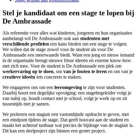
Stel je kandidaat om een stage te lopen bij
De Ambrassade
Als referentie voor alles wat kinderen, jongeren en hun organisaties
aanbelangt wil De Ambrassade ook aan
studenten met
verschillende profielen
een kans bieden om een stage te volgen.
We willen dat de stage zowel voor de student als voor De
Ambrassade een meerwaarde biedt. Want een jong en nieuw iemand
in de organisatie brengt nieuwe frisse ideeën en externe know-how
met zich mee. Voor de student is De Ambrassade een plek om
werkervaring op te doen
, om
van je fouten te leren
en om van je
creatieve ideeën
iets concreets te maken.
We engageren ons om een
leeromgeving
te zijn voor studenten.
Daarbij hoort een degelijke opvolging: een stagebegeleider volgt je
van nabij op, houdt contact met je school, volgt je werk op en zit
tussentijds met je samen.
We proberen een stagiair een vastomlijnde opdracht te geven, met
een eindpunt tijdens de stage. Dat geeft houvast aan de student en
maakt het achteraf tastbaar wat precies de bijdrage van de stagiair is.
Dit kan een deelproject zijn binnen een groter project.