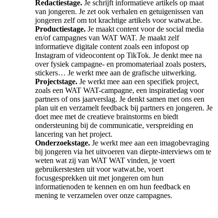
Redactiestage.
Je schrijft informatieve artikels op maat
van jongeren. Je zet ook verhalen en getuigenissen van
jongeren zelf om tot krachtige artikels voor watwat.be.
Productiestage.
Je maakt content voor de social media
en/of campagnes van WAT WAT. Je maakt zelf
informatieve digitale content zoals een infopost op
Instagram of videocontent op TikTok. Je denkt mee na
over fysiek campagne- en promomateriaal zoals posters,
stickers… Je werkt mee aan de grafische uitwerking.
Projectstage.
Je werkt mee aan een specifiek project,
zoals een WAT WAT-campagne, een inspiratiedag voor
partners of ons jaarverslag. Je denkt samen met ons een
plan uit en verzamelt feedback bij partners en jongeren. Je
doet mee met de creatieve brainstorms en biedt
ondersteuning bij de communicatie, verspreiding en
lancering van het project.
Onderzoekstage.
Je werkt mee aan een imagobevraging
bij jongeren via het uitvoeren van diepte-interviews om te
weten wat zij van WAT WAT vinden, je voert
gebruikerstesten uit voor watwat.be, voert
focusgesprekken uit met jongeren om hun
informatienoden te kennen en om hun feedback en
mening te verzamelen over onze campagnes.