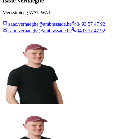
Isaac Verhaeghe
Merkstrateeg WAT WAT
isaac.verhaeghe@ambrassade.be
0493 57 47 92
isaac.verhaeghe@ambrassade.be
0493 57 47 92