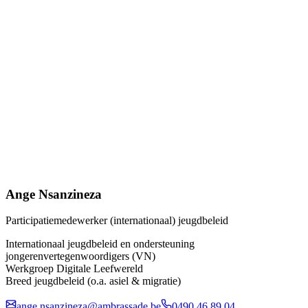
Ange Nsanzineza
‎Participatiemedewerker (internationaal) jeugdbeleid
Internationaal jeugdbeleid en ondersteuning
jongerenvertegenwoordigers (VN)
Werkgroep Digitale Leefwereld
Breed jeugdbeleid (o.a. asiel & migratie)
ange.nsanzineza@ambrassade.be
0490 46 89 04