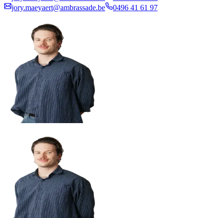
jory.maeyaert@ambrassade.be
0496 41 61 97