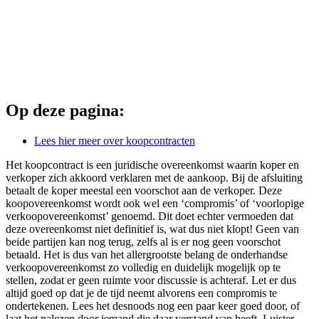
Op deze pagina:
Lees hier meer over koopcontracten
Het koopcontract is een juridische overeenkomst waarin koper en
verkoper zich akkoord verklaren met de aankoop. Bij de afsluiting
betaalt de koper meestal een voorschot aan de verkoper. Deze
koopovereenkomst wordt ook wel een ‘compromis’ of ‘voorlopige
verkoopovereenkomst’ genoemd. Dit doet echter vermoeden dat
deze overeenkomst niet definitief is, wat dus niet klopt! Geen van
beide partijen kan nog terug, zelfs al is er nog geen voorschot
betaald. Het is dus van het allergrootste belang de onderhandse
verkoopovereenkomst zo volledig en duidelijk mogelijk op te
stellen, zodat er geen ruimte voor discussie is achteraf. Let er dus
altijd goed op dat je de tijd neemt alvorens een compromis te
ondertekenen. Lees het desnoods nog een paar keer goed door, of
laat het nalezen door iemand die daar verstand van heeft. Luister