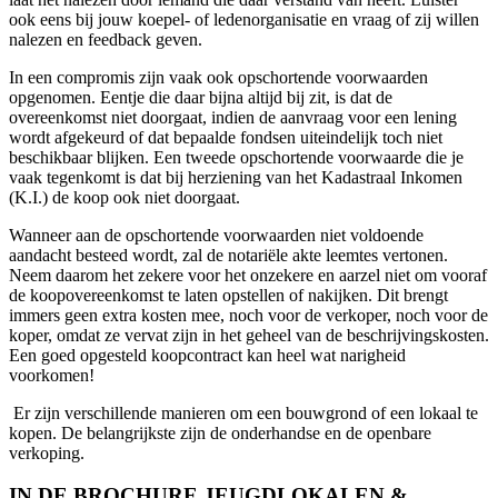
ook eens bij jouw koepel- of ledenorganisatie en vraag of zij willen
nalezen en feedback geven.
In een compromis zijn vaak ook opschortende voorwaarden
opgenomen. Eentje die daar bijna altijd bij zit, is dat de
overeenkomst niet doorgaat, indien de aanvraag voor een lening
wordt afgekeurd of dat bepaalde fondsen uiteindelijk toch niet
beschikbaar blijken. Een tweede opschortende voorwaarde die je
vaak tegenkomt is dat bij herziening van het Kadastraal Inkomen
(K.I.) de koop ook niet doorgaat.
Wanneer aan de opschortende voorwaarden niet voldoende
aandacht besteed wordt, zal de notariële akte leemtes vertonen.
Neem daarom het zekere voor het onzekere en aarzel niet om vooraf
de koopovereenkomst te laten opstellen of nakijken. Dit brengt
immers geen extra kosten mee, noch voor de verkoper, noch voor de
koper, omdat ze vervat zijn in het geheel van de beschrijvingskosten.
Een goed opgesteld koopcontract kan heel wat narigheid
voorkomen!
Er zijn verschillende manieren om een bouwgrond of een lokaal te
kopen. De belangrijkste zijn de onderhandse en de openbare
verkoping.
IN DE BROCHURE JEUGDLOKALEN &