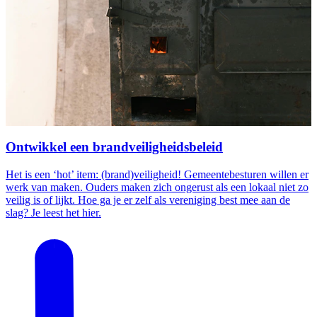
Ontwikkel een brandveiligheidsbeleid
Het is een ‘hot’ item: (brand)veiligheid! Gemeentebesturen willen er
werk van maken. Ouders maken zich ongerust als een lokaal niet zo
veilig is of lijkt. Hoe ga je er zelf als vereniging best mee aan de
slag? Je leest het hier.