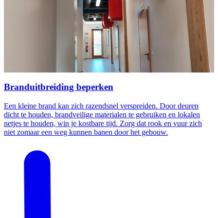
Branduitbreiding beperken
Een kleine brand kan zich razendsnel verspreiden. Door deuren
dicht te houden, brandveilige materialen te gebruiken en lokalen
netjes te houden, win je kostbare tijd. Zorg dat rook en vuur zich
niet zomaar een weg kunnen banen door het gebouw.