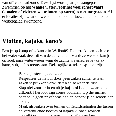
van officiële badzones. Deze lijst wordt jaarlijks aangepast.
Zwemmen op het
Waalse waterwegennet voor scheepvaart
(kanalen of rivieren waar boten op varen) is niet toegestaan
. Als
er locaties zijn waar dit wel kan, is dit onder toezicht en binnen een
welbepaalde zwemzone.
Vlotten, kajaks, kano’s
Ben je op kamp of vakantie in Wallonië? Dan maakt een tochtje op
het water vaak deel uit van de activiteiten. Via
deze website
kan je
op zoek naar waterwegen waar de zachte waterrecreatie (kajak,
kano, sub, …) is toegestaan. Belangrijke aandachtspunten zijn:
Bereid je steeds goed voor.
Respecteer de natuur door geen zaken achter te laten,
zaken te plukken/verwijderen en bewaar de rust.
Stap niet zomaar in en uit je kajak of bootje waar het jou
uitkomt. Hiervoor zijn zones voorzien. Op die manier
betreed je geen privédomeinen en beperk je de schade aan
de oever.
Maak afspraken over termen of geluidssignalen die tussen
de verschillende bootjes of kajaks kunnen worden
gebruikt om richting, gevaar, enz. af te spreken.