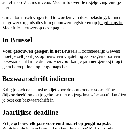
actief is op Vlaams niveau. Meer info over de regelgeving vind je
hier
.
Om automatisch vrijgesteld te worden van deze belasting, kunnen
jeugdwerkorganisaties hun gebouwen registreren op
jeugdmaps.be
.
Meer info hierover
op deze pagina
.
In Brussel
Voor gebouwen gelegen in het
Brussels Hoofdstedelijk Gewest
moet je zelf jaarlijks opnieuw een vrijstelling aanvragen door een
bezwaarschrift in te dienen. Hiervoor kan je jammer genoeg (nog)
geen beroep doen op jeugdmaps.be.
Bezwaarschrift indienen
Krijg je toch een aanslagbiljet voor de onroerende voorheffing
(bijvoorbeeld omdat je gebouw niet op jeugdmaps.be staat) dan dien
je best een
bezwaarschrift
in.
Jaarlijkse deadline
Zet je gebouw
elk jaar
vóór eind maart
op jeugdmaps.be
.
Registreerde je je gebouw al op jeugdmaps.be? Kijk dan zeker