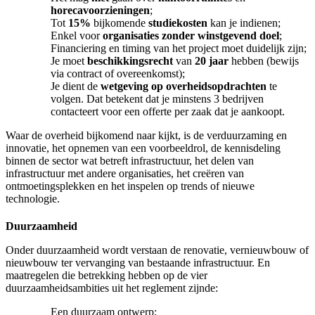
horecavoorzieningen
;
Tot
15%
bijkomende
studiekosten
kan je indienen;
Enkel voor
organisaties zonder winstgevend doel
;
Financiering en timing van het project moet duidelijk zijn;
Je moet
beschikkingsrecht
van
20 jaar
hebben (bewijs
via contract of overeenkomst);
Je dient de
wetgeving op overheidsopdrachten
te
volgen. Dat betekent dat je minstens 3 bedrijven
contacteert voor een offerte per zaak dat je aankoopt.
Waar de overheid bijkomend naar kijkt, is de verduurzaming en
innovatie, het opnemen van een voorbeeldrol, de kennisdeling
binnen de sector wat betreft infrastructuur, het delen van
infrastructuur met andere organisaties, het creëren van
ontmoetingsplekken en het inspelen op trends of nieuwe
technologie.
Duurzaamheid
Onder duurzaamheid wordt verstaan de renovatie, vernieuwbouw of
nieuwbouw ter vervanging van bestaande infrastructuur. En
maatregelen die betrekking hebben op de vier
duurzaamheidsambities uit het reglement zijnde:
Een duurzaam ontwerp;