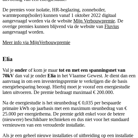
De premies voor isolatie, HR-beglazing, zonneboiler,
warmtepomp(boiler) kunnen vanaf 1 oktober 2022 digitaal
aangevraagd worden via de website
Mijn Verbouwpremie
. De
overige premies kunnen blijvend via de website van
Fluvius
aangevraagd worden.
Meer info via MijnVerbouwpremie
Elia
Val je
onder
of kom je maar
tot en met een spanningsnet van
70kV
dan val je onder
Elia
in het Vlaamse Gewest. Je dient dan een
aanvraag in om een investeringspremie te verkrijgen die de basis
energiebesparing beoogt. Hierbij moet je vooraf een energiestudie
laten uitvoeren. De premie bedraagt maximaal € 200.000.
Na de energiestudie is het steunbedrag € 0,035 per bespaarde
primaire kWh op jaarbasis met een maximum steunbedrag van €
25.000 per energiethema. De premie geldt enkel voor de betere
(nieuwere) beschikbare technieken en dus niet voor het standaard
vernieuwen van een verouderde installatie.
Als je een geheel nieuwe installaties of uitbreiding op een installatie