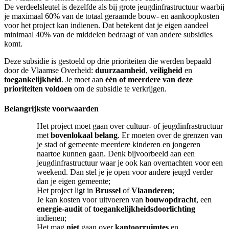
De verdeelsleutel is dezelfde als bij grote jeugdinfrastructuur waarbij
je maximaal 60% van de totaal geraamde bouw- en aankoopkosten
voor het project kan indienen. Dat betekent dat je eigen aandeel
minimaal 40% van de middelen bedraagt of van andere subsidies
komt.
Deze subsidie is gestoeld op drie prioriteiten die werden bepaald
door de Vlaamse Overheid:
duurzaamheid
,
veiligheid
en
toegankelijkheid
. Je moet aan
één of meerdere van deze
prioriteiten voldoen
om de subsidie te verkrijgen.
Belangrijkste voorwaarden
Het project moet gaan over cultuur- of jeugdinfrastructuur
met
bovenlokaal belang
. Er moeten over de grenzen van
je stad of gemeente meerdere kinderen en jongeren
naartoe kunnen gaan. Denk bijvoorbeeld aan een
jeugdinfrastructuur waar je ook kan overnachten voor een
weekend. Dan stel je je open voor andere jeugd verder
dan je eigen gemeente;
Het project ligt in
Brussel
of
Vlaanderen
;
Je kan kosten voor uitvoeren van
bouwopdracht
, een
energie-audit
of
toegankelijkheidsdoorlichting
indienen;
Het mag
niet
gaan over
kantoorruimtes
en