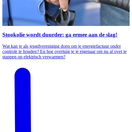
Stookolie wordt duurder: ga ermee aan de slag!
Wat kan je als jeugdvereniging doen om je energiefactuur onder
controle te houden? En hoe overtuig je je eigenaar om nu al over te
stappen op elektrisch verwarmen?