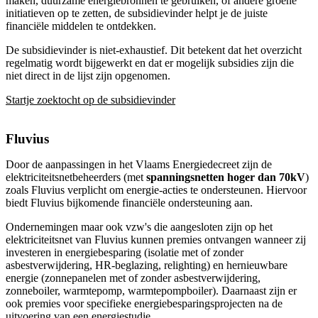
maken, duurzame energiebronnen te gebruiken, of andere groene
initiatieven op te zetten, de subsidievinder helpt je de juiste
financiële middelen te ontdekken.
De subsidievinder is niet-exhaustief. Dit betekent dat het overzicht
regelmatig wordt bijgewerkt en dat er mogelijk subsidies zijn die
niet direct in de lijst zijn opgenomen.
Startje zoektocht op de subsidievinder
Fluvius
Door de aanpassingen in het Vlaams Energiedecreet zijn de
elektriciteitsnetbeheerders (met
spanningsnetten hoger dan 70kV
)
zoals Fluvius verplicht om energie-acties te ondersteunen. Hiervoor
biedt Fluvius bijkomende financiële ondersteuning aan.
Ondernemingen maar ook vzw's die aangesloten zijn op het
elektriciteitsnet van Fluvius kunnen premies ontvangen wanneer zij
investeren in energiebesparing (isolatie met of zonder
asbestverwijdering, HR-beglazing, relighting) en hernieuwbare
energie (zonnepanelen met of zonder asbestverwijdering,
zonneboiler, warmtepomp, warmtepompboiler). Daarnaast zijn er
ook premies voor specifieke energiebesparingsprojecten na de
uitvoering van een energiestudie.