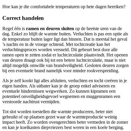
Hoe kan je die comfortabele temperaturen op hete dagen bereiken?
Correct handelen
Regel één is
ramen en deuren sluiten
op de heetste uren van de
dag. Enkel zo blijft de warmte buiten. Verluchten is pas een optie als
de temperatuur buiten lager ligt dan binnen. Dat is meestal het geval
’s nachts en in de vroege ochtend. Met tochtcreatie kan het
verluchtingsproces worden versneld. Dit gebeurt best door alle
ramen open te zetten zodat er luchtcirculatie plaatsvindt. Het openen
van deuren draagt ook bij tot een betere luchtcirculatie, maar is niet
altijd mogelijk omwille van brandveiligheid. Gesloten deuren zorgen
bij een eventuele brand namelijk voor minder rookverspreiding.
Als je zelf kookt ligt alles afsluiten, verluchten en tocht creëren in je
eigen handen. Als uitbater kan je de groep enkel adviseren en
eventuele hindernissen wegwerken. Zo kunnen kipramen een
potentieel onveiligheidsgevoel wegnemen en muggenramen een
verstoorde nachtrust vermijden.
Tot slot worden toestellen die warmte produceren, beter niet
gebruikt of op plaatsen gezet waar de warmteproductie weinig
impact heeft. Zo worden ovengerechten beter vermeden in de zomer
en kan je koelkasten diepvriezers best weren in een koele berging.