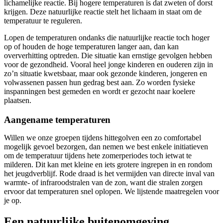
lichamelijke reactie. Bij hogere temperaturen is dat zweten of dorst
krijgen. Deze natuurlijke reactie stelt het lichaam in staat om de
temperatuur te reguleren.
Lopen de temperaturen ondanks die natuurlijke reactie toch hoger
op of houden de hoge temperaturen langer aan, dan kan
oververhitting optreden. Die situatie kan ernstige gevolgen hebben
voor de gezondheid. Vooral heel jonge kinderen en ouderen zijn in
zo’n situatie kwetsbaar, maar ook gezonde kinderen, jongeren en
volwassenen passen hun gedrag best aan. Zo worden fysieke
inspanningen best gemeden en wordt er gezocht naar koelere
plaatsen.
Aangename temperaturen
Willen we onze groepen tijdens hittegolven een zo comfortabel
mogelijk gevoel bezorgen, dan nemen we best enkele initiatieven
om de temperatuur tijdens hete zomerperiodes toch ietwat te
milderen. Dit kan met kleine en iets grotere ingrepen in en rondom
het jeugdverblijf. Rode draad is het vermijden van directe inval van
warmte- of infraroodstralen van de zon, want die stralen zorgen
ervoor dat temperaturen snel oplopen. We lijstende maatregelen voor
je op.
Een natuurlijke buitenomgeving