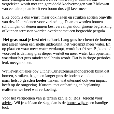
vergeleken wordt met een gemiddeld koelvermogen van 2 kilowatt
van een airco, dan koelt een boom dus vijf keer meer.
Elke boom is dus winst, maar ook hagen en struiken zorgen omwille
van dezelfde redenen voor verkoeling. Daarom worden houten
schuttingen of stenen muren best vervangen door groene begrenzing
of kunnen terrassen worden overkapt met een begroeide pergola.
Het gras maai je best niet te kort
. Lang gras beschermt de bodem
niet alleen tegen een snelle uitdroging, het verdampt meer water. En
op plaatsen waar meer water verdampt, wordt het frisser. Bijkomend
voordeel is dat lang gras dieper wortelt en meer water kan opnemen
waardoor het gras minder snel bruin wordt. Dat is in droge periodes
leuk meegenomen.
Wat levert dit alles op? Uit het Curieuzeneuzenonderzoek blijkt dat
bomen, struiken, hagen en langer gras de bodem van de tuin tot
maar liefst
5 graden koeler
maken, wat uiteraard ook een impact
heeft op de omgeving. Kortom: met ontharding en beplanting
realiseren we heel wat verkoeling.
Voor het vergroenen van je terrein kan je bij Bos+ terecht
voor
advies
. Wil je zelf aan de slag, dan is de
bomenwijzer
een handige
tool.