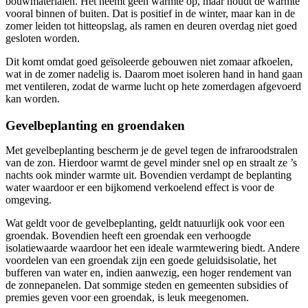
bouwmaterialen. Het neemt geen warmte op, maar houdt de warmte
vooral binnen of buiten. Dat is positief in de winter, maar kan in de
zomer leiden tot hitteopslag, als ramen en deuren overdag niet goed
gesloten worden.
Dit komt omdat goed geïsoleerde gebouwen niet zomaar afkoelen,
wat in de zomer nadelig is. Daarom moet isoleren hand in hand gaan
met ventileren, zodat de warme lucht op hete zomerdagen afgevoerd
kan worden.
Gevelbeplanting en groendaken
Met gevelbeplanting bescherm je de gevel tegen de infraroodstralen
van de zon. Hierdoor warmt de gevel minder snel op en straalt ze ’s
nachts ook minder warmte uit. Bovendien verdampt de beplanting
water waardoor er een bijkomend verkoelend effect is voor de
omgeving.
Wat geldt voor de gevelbeplanting, geldt natuurlijk ook voor een
groendak. Bovendien heeft een groendak een verhoogde
isolatiewaarde waardoor het een ideale warmtewering biedt. Andere
voordelen van een groendak zijn een goede geluidsisolatie, het
bufferen van water en, indien aanwezig, een hoger rendement van
de zonnepanelen. Dat sommige steden en gemeenten subsidies of
premies geven voor een groendak, is leuk meegenomen.