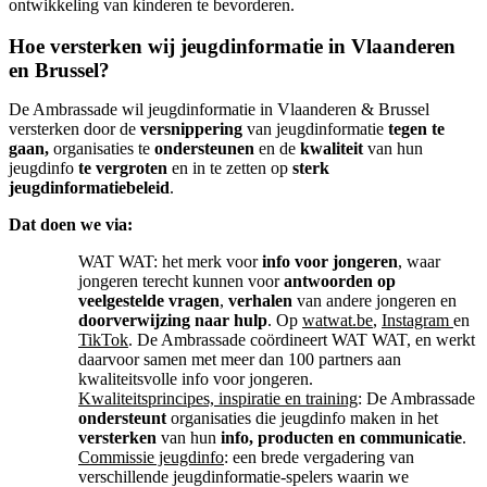
ontwikkeling van kinderen te bevorderen.
Hoe versterken wij jeugdinformatie in Vlaanderen
en Brussel?
De Ambrassade wil jeugdinformatie in Vlaanderen & Brussel
versterken door de
versnippering
van jeugdinformatie
tegen te
gaan,
organisaties te
ondersteunen
en de
kwaliteit
van hun
jeugdinfo
te vergroten
en in te zetten op
sterk
jeugdinformatiebeleid
.
Dat doen we via:
WAT WAT: het merk voor
info voor jongeren
, waar
jongeren terecht kunnen voor
antwoorden op
veelgestelde vragen
,
verhalen
van andere jongeren en
doorverwijzing naar hulp
. Op
watwat.be
,
Instagram
en
TikTok
. De Ambrassade coördineert WAT WAT, en werkt
daarvoor samen met meer dan 100 partners aan
kwaliteitsvolle info voor jongeren.
Kwaliteitsprincipes, inspiratie en training
: De Ambrassade
ondersteunt
organisaties die jeugdinfo maken in het
versterken
van hun
info, producten en communicatie
.
Commissie jeugdinfo
: een brede vergadering van
verschillende jeugdinformatie-spelers waarin we