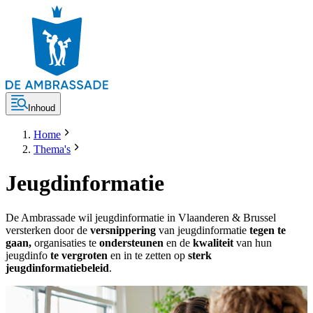
Inhoud
Home
Thema's
Jeugdinformatie
De Ambrassade wil jeugdinformatie in Vlaanderen & Brussel
versterken door de
versnippering
van jeugdinformatie
tegen te
gaan,
organisaties te
ondersteunen
en de
kwaliteit
van hun
jeugdinfo
te vergroten
en in te zetten op
sterk
jeugdinformatiebeleid
.