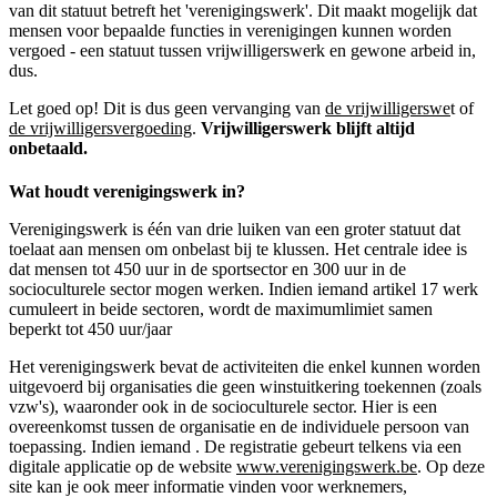
van dit statuut betreft het 'verenigingswerk'. Dit maakt mogelijk dat
mensen voor bepaalde functies in verenigingen kunnen worden
vergoed - een statuut tussen vrijwilligerswerk en gewone arbeid in,
dus.
Let goed op! Dit is dus geen vervanging van
de vrijwilligerswe
t of
de vrijwilligersvergoeding
.
Vrijwilligerswerk blijft altijd
onbetaald.
Wat houdt verenigingswerk in?
Verenigingswerk is één van drie luiken van een groter statuut dat
toelaat aan mensen om onbelast bij te klussen. Het centrale idee is
dat mensen tot 450 uur in de sportsector en 300 uur in de
socioculturele sector mogen werken. Indien iemand artikel 17 werk
cumuleert in beide sectoren, wordt de maximumlimiet samen
beperkt tot 450 uur/jaar
Het verenigingswerk bevat de activiteiten die enkel kunnen worden
uitgevoerd bij organisaties die geen winstuitkering toekennen (zoals
vzw's), waaronder ook in de socioculturele sector. Hier is een
overeenkomst tussen de organisatie en de individuele persoon van
toepassing. Indien iemand . De registratie gebeurt telkens via een
digitale applicatie op de website
www.verenigingswerk.be
. Op deze
site kan je ook meer informatie vinden voor werknemers,