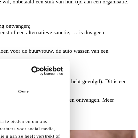
e wil, onbetaald een stuk van hun tijd aan een organisatie.
ing ontvangen;
nst of een alternatieve sanctie, … is dus geen
 doen voor de buurvrouw, de auto wassen van een
jaar van je middelbare opleiding hebt gevolgd). Dit is een
t vrijwilligen.
Over
ht omdat ze een vervangingsinkomen ontvangen. Meer
dia te bieden en om ons
artners voor social media,
e u aan ze heeft verstrekt of