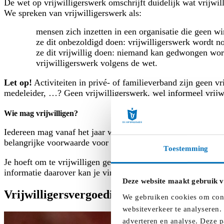
De wet op vrijwilligerswerk omschrijft duidelijk wat vrijwill
We spreken van vrijwilligerswerk als:
mensen zich inzetten in een organisatie die geen win
ze dit onbezoldigd doen: vrijwilligerswerk wordt n
ze dit vrijwillig doen: niemand kan gedwongen word
vrijwilligerswerk volgens de wet.
Let op!
Activiteiten in privé- of familieverband zijn geen 
medeleider, …? Geen vrijwilligerswerk, wel
informeel vrij
Wie mag vrijwilligen?
Iedereen mag vanaf het jaar waarin hij of zij 16 jaar wordt v
belangrijke voorwaarde voor onze sector, want
leden van je
Toestemming
Je hoeft om te vrijwilligen geen Belgische nationaliteit h
informatie daarover kan je vinden bij
het Vlaams Steunpunt 
Deze website maakt gebruik v
Vrijwilligersvergoeding
We gebruiken cookies om conte
websiteverkeer te analyseren.
adverteren en analyse. Deze p