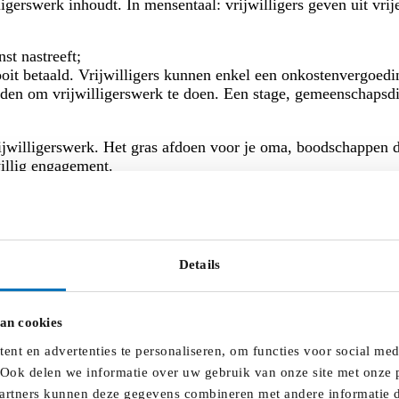
igerswerk inhoudt. In mensentaal: vrijwilligers geven uit vrij
st nastreeft;
ooit betaald. Vrijwilligers kunnen enkel een onkostenvergoed
en om vrijwilligerswerk te doen. Een stage, gemeenschapsdie
vrijwilligerswerk. Het gras afdoen voor je oma, boodschappen
willig engagement.
rijwilligerswerk doen of vanaf 15 jaar (zolang je de eerste 2 
 organisatie die jonger dan 16 zijn kunnen dus wettelijk níe
Details
ebben. Voor sommige vrijwilligers is er wel een meldingsplic
Vrijwilligerswerk
.
an cookies
nt en advertenties te personaliseren, om functies voor social me
 Ook delen we informatie over uw gebruik van onze site met onze p
artners kunnen deze gegevens combineren met andere informatie di