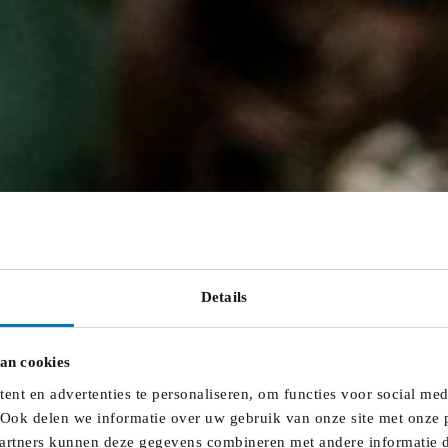
deren en jongeren met een handicap (WKJH)? Troef is jullie
 is jullie belangenbehartiger tijdens deze commissie jeugdw
e commissie jeugdwerk werkbaar te maken, zodat agenda’s ni
komst van jeugdwerk in Vlaanderen en Brussel. De kerngroep
e jeugdwerkers welke vertegenwoordiging kunnen opnemen.
Details
jeugdwerk
an cookies
en informatie
gingen
nt en advertenties te personaliseren, om functies voor social me
gen
 Ook delen we informatie over uw gebruik van onze site met onze p
artners kunnen deze gegevens combineren met andere informatie di