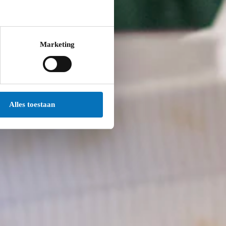
Commissie Jeugdwerk van 14u tot 16u. De vergaderdata
Marketing
Alles toestaan