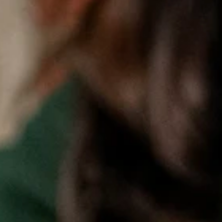
en vertegenwoordigt alle organisaties* die erkend en/of ges
heeft met het jeugdwerkbeleid en de ondersteuning van de je
t met een op naam verkozen kerngroep van vijftien personen.
ugdwerk heeft als doelstellingen standpunten en adviezen ron
erkgroepen en geeft input aan de Vlaamse Jeugdraad.
igd door hun ondersteuningsorganisaties:
nderen en jongeren in een maatschappelijk kwetsbare positi
verleg.