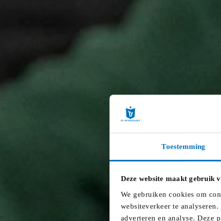
Ben je een Vlaams erkende jeugdvereniging met kin
Ben je een bovenlokale open jeugdwerking? Formaat
Kerngroep
De kerngroep van de commissie jeugdwerk is opgericht om d
verantwoordelijkheden op.
Doelstelling kerngroep
De kerngroep maakt de brug tussen verleden, heden en toe
voor de jeugdsector. Daarnaast bepaalt de kerngroep welk
Structuur
Toestemming
De kerngroep bestaat uit 15 verkozen jeugdwerkers:
8 vertegenwoordigers uit landelijk georganiseerd 
Deze website maakt gebruik v
3 vertegenwoordigers uit verenigingen participatie 
3 vertegenwoordigers uit cultuur educatieve vereni
We gebruiken cookies om conte
1 vertegenwoordiger uit politieke jongerenbewegin
websiteverkeer te analyseren.
adverteren en analyse. Deze p