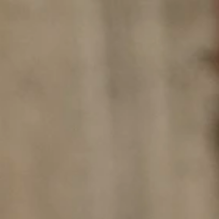
Inhoud
Home
Over De Ambrassade
Commissies en beleidswerkgroepen
Commissie Jeugdwerk
De Commissie Jeugdwerk zorgt mee voor steeds sterker en meer jeug