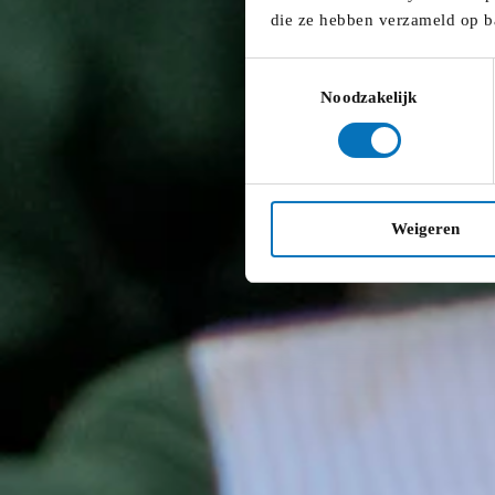
De kerngroep vergadert iedere derde woensdag van de maan
die ze hebben verzameld op b
staan in
onze kalender
.
Leden kerngroep
Toestemmingsselectie
Noodzakelijk
Nick Beerens – Formaat
Stef Vanderspikken – Scouts & Gidsen Vlaanderen
Amber Vansintjan – Bamm
Virginie Bauveroy - Groep intro
Anton Maes - Chirojeugd Vlaanderen
Weigeren
Cédric Goethals (Kazou)
Daan Vandepitte (FOS)
Kirsten Winnelinckx (Koning Kevin)
Annelies Decraene (Mediaraven)
Lisanne Corijn (Stampmedia)
Tom Vleugels (People On Stage)
Alyssa Saro (Trill)
Broos Claerhout (Quindo)
Nathan Ghys (Jong Groen)
Fleur Rooms (Uit de Marge)
Interesse?