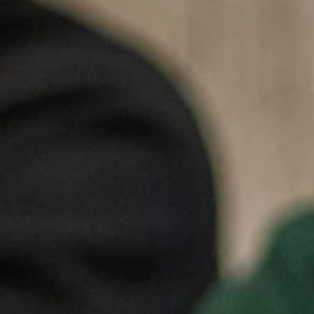
De commissie jeugdwerk is een
maandelijkse vergadering
is een
inhoudelijk sturend orgaan
voor alles wat te maken 
De commissie jeugdwerk is een
open vergadering
maar werk
decretale diversiteit tussen organisaties. De commissie je
De Ambrassade adviseren over haar dienstverlening.
De Commissie Jeugdwerk wordt gevoed door de beleidsw
**Bovenlokale jeugdwerkorganisaties worden vertegenwoord
Ben je een Vlaams erkende jeugdvereniging met ki
vertegenwoordigers uit de WMKJ’s of het ROPO-o