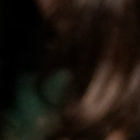
ubsidieerd worden onder het Vlaams jeugddecreet 2023. Het
ugdwerksector.
 Voor de samenstelling hiervan baseert ze zich op de
d jeugdwerkbeleid formuleren voor de Vlaamse Jeugdraad en
e (WMKJ)? Uit de Marge zorgt steeds voor aanwezige