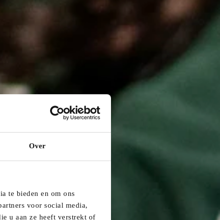
 belangenbehartiger tijdens de commissie jeugdwerk.
erk.
et overvol zitten. Daarom nemen zij enkele
 bouwt
langetermijnvisie
op en zet die om in prioriteiten
Over
dia te bieden en om ons
artners voor social media,
e u aan ze heeft verstrekt of