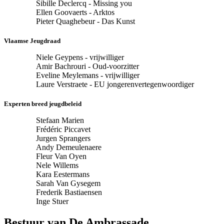
Sibille Declercq - Missing you
Ellen Goovaerts - Arktos
Pieter Quaghebeur - Das Kunst
Vlaamse Jeugdraad
Niele Geypens - vrijwilliger
Amir Bachrouri - Oud-voorzitter
Eveline Meylemans - vrijwilliger
Laure Verstraete - EU jongerenvertegenwoordiger
Experten breed jeugdbeleid
Stefaan Marien
Frédéric Piccavet
Jurgen Sprangers
Andy Demeulenaere
Fleur Van Oyen
Nele Willems
Kara Eestermans
Sarah Van Gysegem
Frederik Bastiaensen
Inge Stuer
Bestuur van De Ambrassade