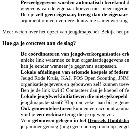
Perceelgegevens worden automatisch berekend
d
gegevens van de eigenaar hoeven niet meer ingedi
Ben je
zelf geen eigenaar, breng dan de eigenaar
argument om een verdere duurzame samenwerking aa
Meer weten over het opzet van
jeugdmaps.be
? Bekijk het
pr
Hoe ga je concreet aan de slag?
De coördinatoren van jeugdwerkorganisaties erk
unieke link waarmee ze hun organisatiegegevens e
kan je eender wanneer je gegevens aanpassen.
Lokale afdelingen van erkende koepels of federa
Jeugd Rode Kruis, KAJ, FOS Open Scouting, JNM, U
organisatiegegevens en gebouwen zelf kunnen toe
Ben je de link kwijt? Contacteer dan je koepel of fe
Lokale jeugdwerkinitiatieven die niet-gekoepeld 
jeugdmaps.be staat? Klop dan zeker aan bij je gemeen
Ook gemeentebesturen
kunnen een account aanmak
vind je
een webinar
terug die je op weg zet.
Voor
gebouwen gelegen in het
Brussels Hoofdste
je jammer genoeg (nog) geen beroep doen op jeug