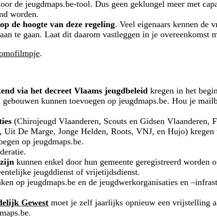
oor de jeugdmaps.be-tool. Dus geen geklungel meer met capa
end worden.
 op de hoogte van deze regeling
. Veel eigenaars kennen de vr
n te gaan. Laat dit daarom vastleggen in je overeenkomst m
omofilmpje
.
end via het decreet Vlaams jeugdbeleid
kregen in het begi
n gebouwen kunnen toevoegen op jeugdmaps.be. Hou je mailbo
ties
(Chirojeugd Vlaanderen, Scouts en Gidsen Vlaanderen, 
it De Marge, Jonge Helden, Roots, VNJ, en Hujo) kregen va
voegen op jeugdmaps.be.
deratie.
zijn
kunnen enkel door hun gemeente geregistreerd worden 
telijke jeugddienst of vrijetijdsdienst.
en op jeugdmaps.be en de jeugdwerkorganisaties en –infrastr
delijk Gewest
moet je zelf jaarlijks opnieuw een vrijstelling
dmaps.be.