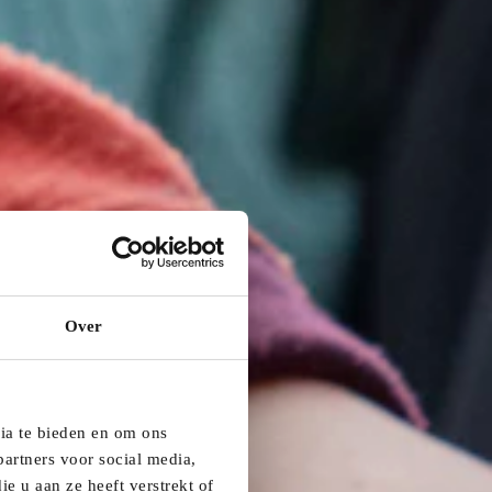
Over
dia te bieden en om ons
artners voor social media,
e u aan ze heeft verstrekt of