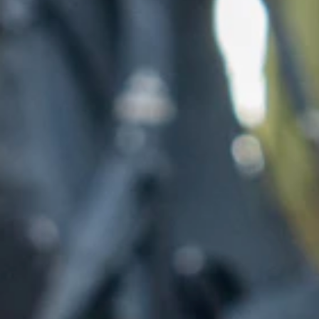
De Ambrassade
Beleidsmedewerkers
Medewerkers jeugdtoerisme
Schrijf je hier in