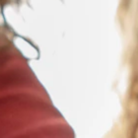
Home
Kalender
Beleidswerkgroep Jeugdtoerism
Jeugdtoerisme
In de Beleidswerkgroep Jeugdtoerisme proberen we op alle beleidsniv
Don 24 september 2026