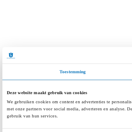
Toestemming
Deze website maakt gebruik van cookies
We gebruiken cookies om content en advertenties te personalis
met onze partners voor social media, adverteren en analyse. D
gebruik van hun services.