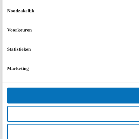
Toestemmingsselectie
Noodzakelijk
Voorkeuren
Statistieken
Marketing