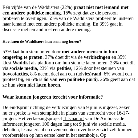
Eén vijfde van de Waddisters (22%)
praat niet met iemand met
een andere politieke mening
. 15% zegt dat ze die persoon
proberen te overtuigen. 55% van de Waddisters probeert te luisteren
naar iemand met een andere politieke mening. En 39% gaat in
discussie met iemand met een andere mening.
Hoe laten de Waddisters hun stem nog horen?
53% laat hun stem horen door
met andere mensen in hun
omgeving te praten
. 37% doet dit via de
verkiezingen
en 35%
kiest
Waddist
als platform om hun stem te laten horen. 23% doet dit
via
sociale media
, 23% via
petities
, 12% door het steunen van
boycotacties
, 8% neemt deel aan een (advies)
raad
, 6% woont een
protest
bij, en 6% is
lid van een politieke partij
. 26% geeft aan dat
ze hun
stem niet laten horen
.
Waar kunnen jongeren terecht voor informatie?
De eindsprint richting de verkiezingen van 9 juni is ingezet, zeker
nu er sprake is van stemplicht in plaats van stemrecht voor 16-17-
jarigen. Het verkiezingsproject
’t Is aan u!
van De Ambrassade
informeert jongeren 100 dagen lang tot 9 juni via
sociale media
,
debatten, lesmateriaal en evenementen over hoe ze zichzelf kunnen
voorbereiden op hun eerste keer in het stemhokje. Op