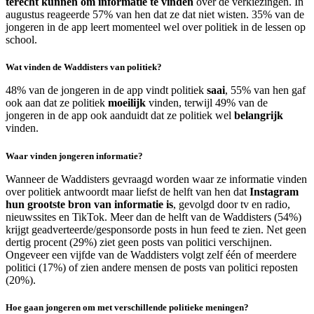
terecht kunnen om informatie te vinden
over de verkiezingen. In
augustus reageerde 57% van hen dat ze dat niet wisten. 35% van de
jongeren in de app leert momenteel wel over politiek in de lessen op
school.
Wat vinden de Waddisters van politiek?
48% van de jongeren in de app vindt politiek
saai
, 55% van hen gaf
ook aan dat ze politiek
moeilijk
vinden, terwijl 49% van de
jongeren in de app ook aanduidt dat ze politiek wel
belangrijk
vinden.
Waar vinden jongeren informatie?
Wanneer de Waddisters gevraagd worden waar ze informatie vinden
over politiek antwoordt maar liefst de helft van hen dat
Instagram
hun grootste bron van informatie is
, gevolgd door tv en radio,
nieuwssites en TikTok. Meer dan de helft van de Waddisters (54%)
krijgt geadverteerde/gesponsorde posts in hun feed te zien. Net geen
dertig procent (29%) ziet geen posts van politici verschijnen.
Ongeveer een vijfde van de Waddisters volgt zelf één of meerdere
politici (17%) of zien andere mensen de posts van politici reposten
(20%).
Hoe gaan jongeren om met verschillende politieke meningen?