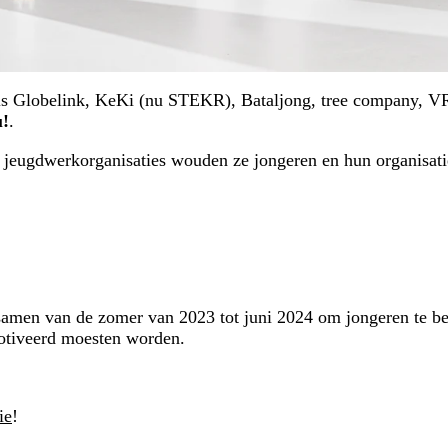
ls Globelink, KeKi (nu STEKR), Bataljong, tree company, VR
u!
.
eugdwerkorganisaties wouden ze jongeren en hun organisati
men van de zomer van 2023 tot juni 2024 om jongeren te bevra
motiveerd moesten worden.
ie
!