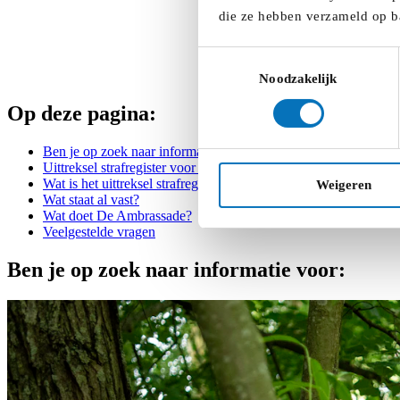
die ze hebben verzameld op b
Toestemmingsselectie
Noodzakelijk
Op deze pagina:
Ben je op zoek naar informatie voor:
Uittreksel strafregister voor vrijwilligers in het jeugdwerk
Wat is het uittreksel strafregister?
Weigeren
Wat staat al vast?
Wat doet De Ambrassade?
Veelgestelde vragen
Ben je op zoek naar informatie voor: