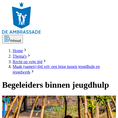
Inhoud
Home
Thema's
Recht op vrije tijd
Maak (samen) tijd vrij: een brug tussen jeugdhulp en
jeugdwerk
Begeleiders binnen jeugdhulp