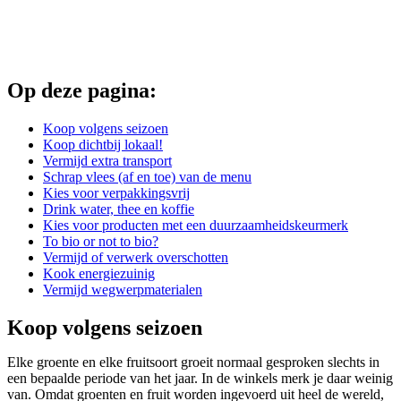
Op deze pagina:
Koop volgens seizoen
Koop dichtbij lokaal!
Vermijd extra transport
Schrap vlees (af en toe) van de menu
Kies voor verpakkingsvrij
Drink water, thee en koffie
Kies voor producten met een duurzaamheidskeurmerk
To bio or not to bio?
Vermijd of verwerk overschotten
Kook energiezuinig
Vermijd wegwerpmaterialen
Koop volgens seizoen
Elke groente en elke fruitsoort groeit normaal gesproken slechts in
een bepaalde periode van het jaar. In de winkels merk je daar weinig
van. Omdat groenten en fruit worden ingevoerd uit heel de wereld,