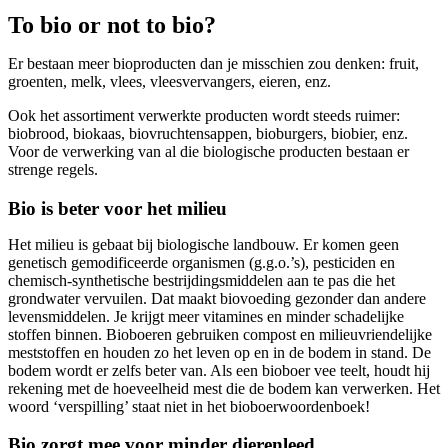
To bio or not to bio?
Er bestaan meer bioproducten dan je misschien zou denken: fruit,
groenten, melk, vlees, vleesvervangers, eieren, enz.
Ook het assortiment verwerkte producten wordt steeds ruimer:
biobrood, biokaas, biovruchtensappen, bioburgers, biobier, enz.
Voor de verwerking van al die biologische producten bestaan er
strenge regels.
Bio is beter voor het milieu
Het milieu is gebaat bij biologische landbouw. Er komen geen
genetisch gemodificeerde organismen (g.g.o.’s), pesticiden en
chemisch-synthetische bestrijdingsmiddelen aan te pas die het
grondwater vervuilen. Dat maakt biovoeding gezonder dan andere
levensmiddelen. Je krijgt meer vitamines en minder schadelijke
stoffen binnen. Bioboeren gebruiken compost en milieuvriendelijke
meststoffen en houden zo het leven op en in de bodem in stand. De
bodem wordt er zelfs beter van. Als een bioboer vee teelt, houdt hij
rekening met de hoeveelheid mest die de bodem kan verwerken. Het
woord ‘verspilling’ staat niet in het bioboerwoordenboek!
Bio zorgt mee voor minder dierenleed