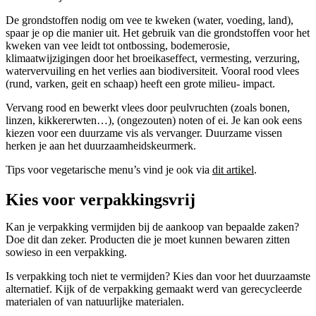
De grondstoffen nodig om vee te kweken (water, voeding, land),
spaar je op die manier uit. Het gebruik van die grondstoffen voor het
kweken van vee leidt tot ontbossing, bodemerosie,
klimaatwijzigingen door het broeikaseffect, vermesting, verzuring,
watervervuiling en het verlies aan biodiversiteit. Vooral rood vlees
(rund, varken, geit en schaap) heeft een grote milieu- impact.
Vervang rood en bewerkt vlees door peulvruchten (zoals bonen,
linzen, kikkererwten…), (ongezouten) noten of ei. Je kan ook eens
kiezen voor een duurzame vis als vervanger. Duurzame vissen
herken je aan het duurzaamheidskeurmerk.
Tips voor vegetarische menu’s vind je ook via
dit artikel
.
Kies voor verpakkingsvrij
Kan je verpakking vermijden bij de aankoop van bepaalde zaken?
Doe dit dan zeker. Producten die je moet kunnen bewaren zitten
sowieso in een verpakking.
Is verpakking toch niet te vermijden? Kies dan voor het duurzaamste
alternatief. Kijk of de verpakking gemaakt werd van gerecycleerde
materialen of van natuurlijke materialen.