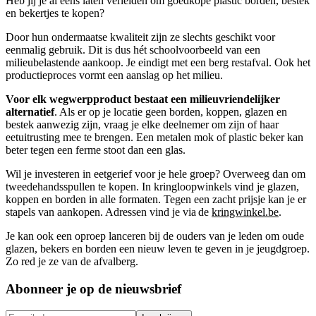
Heb jij je al eens laten verleiden om goedkope plastic borden, bestek
en bekertjes te kopen?
Door hun ondermaatse kwaliteit zijn ze slechts geschikt voor
eenmalig gebruik. Dit is dus hét schoolvoorbeeld van een
milieubelastende aankoop. Je eindigt met een berg restafval. Ook het
productieproces vormt een aanslag op het milieu.
Voor elk wegwerpproduct bestaat een milieuvriendelijker
alternatief
. Als er op je locatie geen borden, koppen, glazen en
bestek aanwezig zijn, vraag je elke deelnemer om zijn of haar
eetuitrusting mee te brengen. Een metalen mok of plastic beker kan
beter tegen een ferme stoot dan een glas.
Wil je investeren in eetgerief voor je hele groep? Overweeg dan om
tweedehandsspullen te kopen. In kringloopwinkels vind je glazen,
koppen en borden in alle formaten. Tegen een zacht prijsje kan je er
stapels van aankopen. Adressen vind je via de
kringwinkel.be
.
Je kan ook een oproep lanceren bij de ouders van je leden om oude
glazen, bekers en borden een nieuw leven te geven in je jeugdgroep.
Zo red je ze van de afvalberg.
Abonneer je op de nieuwsbrief