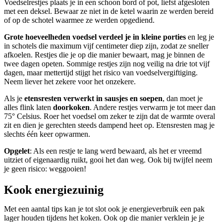
Voedselrestjes plaats je in een schoon bord of pot, liefst afgesloten
met een deksel. Bewaar ze niet in de ketel waarin ze werden bereid
of op de schotel waarmee ze werden opgediend.
Grote hoeveelheden voedsel verdeel je in kleine porties
en leg je
in schotels die maximum vijf centimeter diep zijn, zodat ze sneller
afkoelen. Restjes die je op die manier bewaart, mag je binnen de
twee dagen opeten. Sommige restjes zijn nog veilig na drie tot vijf
dagen, maar mettertijd stijgt het risico van voedselvergiftiging.
Neem liever het zekere voor het onzekere.
Als je
etensresten verwerkt in sausjes en soepen
, dan moet je
alles flink laten
doorkoken
. Andere restjes verwarm je tot meer dan
75° Celsius. Roer het voedsel om zeker te zijn dat de warmte overal
zit en dien je gerechten steeds dampend heet op. Etensresten mag je
slechts één keer opwarmen.
Opgelet
: Als een restje te lang werd bewaard, als het er vreemd
uitziet of eigenaardig ruikt, gooi het dan weg. Ook bij twijfel neem
je geen risico: weggooien!
Kook energiezuinig
Met een aantal tips kan je tot slot ook je energieverbruik een pak
lager houden tijdens het koken. Ook op die manier verklein je je