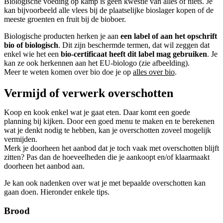
Biologische voeding op kamp is geen kwestie van alles of niets. Je
kan bijvoorbeeld alle vlees bij de plaatselijke bioslager kopen of de
meeste groenten en fruit bij de bioboer.
Biologische producten herken je aan
een label of aan het opschrift
bio of biologisch
. Dit zijn beschermde termen, dat wil zeggen dat
enkel wie het een
bio-certificaat heeft dit label mag gebruiken
. Je
kan ze ook herkennen aan het EU-biologo (zie afbeelding).
Meer te weten komen over bio doe je op
alles over bio
.
Vermijd of verwerk overschotten
Koop en kook enkel wat je gaat eten. Daar komt een goede
planning bij kijken. Door een goed menu te maken en te berekenen
wat je denkt nodig te hebben, kan je overschotten zoveel mogelijk
vermijden.
Merk je doorheen het aanbod dat je toch vaak met overschotten blijft
zitten? Pas dan de hoeveelheden die je aankoopt en/of klaarmaakt
doorheen het aanbod aan.
Je kan ook nadenken over wat je met bepaalde overschotten kan
gaan doen. Hieronder enkele tips.
Brood