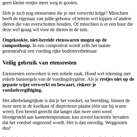
geen kleine restjes meer weg te gooien.
Heb je toch nog etensresten die je niet verwerkt krijgt? Misschien
heeft de eigenaar van jullie gebouw of terrein wel kippen of andere
dieren die van overschotten houden. Of misschien is er een buur die
deze wel graag wil voor de dieren in de tuin.
Ongekookte, niet-bereide etenswaren mogen op de
composthoop.
In een compostvat wordt zelfs het taaiste
groenteafval een voeding rijke bodemverbeteraar.
Veilig gebruik van etensresten
Etensresten verwerken is een nobele zaak. Houd wel rekening met
enkele basisregels van de voedingshygiëne. Als je
restjes niet op de
gepaste wijze verwerkt en bewaart, riskeer je
voedselvergiftiging.
Het allerbelangrijkste is dat je het voedsel, na bereiding, binnen de
twee uren in de koelkast of diepvriezer plaatst (één uur bij warm
weer). Een bereid gerecht dat langer dan twee uren werd
blootgesteld aan kamertemperatuur, kan zoveel bacteriën bevatten
dat het voedsel ongezond wordt. Het is dan onveilig. Weggooien
dus!