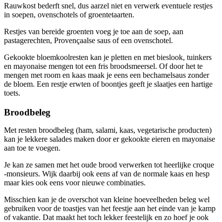
Rauwkost bederft snel, dus aarzel niet en verwerk eventuele restjes
in soepen, ovenschotels of groentetaarten.
Restjes van bereide groenten voeg je toe aan de soep, aan
pastagerechten, Provençaalse saus of een ovenschotel.
Gekookte bloemkoolresten kan je pletten en met bieslook, tuinkers
en mayonaise mengen tot een fris broodsmeersel. Of door het te
mengen met room en kaas maak je eens een bechamelsaus zonder
de bloem. Een restje erwten of boontjes geeft je slaatjes een hartige
toets.
Broodbeleg
Met resten broodbeleg (ham, salami, kaas, vegetarische producten)
kan je lekkere salades maken door er gekookte eieren en mayonaise
aan toe te voegen.
Je kan ze samen met het oude brood verwerken tot heerlijke croque
-monsieurs. Wijk daarbij ook eens af van de normale kaas en hesp
maar kies ook eens voor nieuwe combinaties.
Misschien kan je de overschot van kleine hoeveelheden beleg wel
gebruiken voor de toastjes van het feestje aan het einde van je kamp
of vakantie. Dat maakt het toch lekker feestelijk en zo hoef je ook