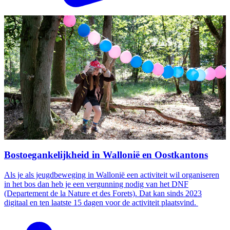
Bostoegankelijkheid in Wallonië en Oostkantons
Als je als jeugdbeweging in Wallonië een activiteit wil organiseren
in het bos dan heb je een vergunning nodig van het DNF
(Departement de la Nature et des Forets). Dat kan sinds 2023
digitaal en ten laatste 15 dagen voor de activiteit plaatsvind.