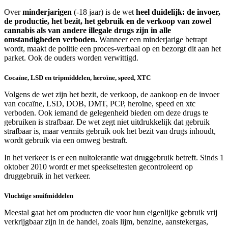
Over
minderjarigen
(-18 jaar) is de wet
heel duidelijk: de invoer,
de productie, het bezit, het gebruik en de verkoop van zowel
cannabis als van andere illegale drugs zijn in alle
omstandigheden verboden.
Wanneer een minderjarige betrapt
wordt, maakt de politie een proces-verbaal op en bezorgt dit aan het
parket. Ook de ouders worden verwittigd.
Cocaïne, LSD en tripmiddelen, heroïne, speed, XTC
Volgens de wet zijn het bezit, de verkoop, de aankoop en de invoer
van cocaïne, LSD, DOB, DMT, PCP, heroïne, speed en xtc
verboden. Ook iemand de gelegenheid bieden om deze drugs te
gebruiken is strafbaar. De wet zegt niet uitdrukkelijk dat gebruik
strafbaar is, maar vermits gebruik ook het bezit van drugs inhoudt,
wordt gebruik via een omweg bestraft.
In het verkeer is er een nultolerantie wat druggebruik betreft. Sinds 1
oktober 2010 wordt er met speekseltesten gecontroleerd op
druggebruik in het verkeer.
Vluchtige snuifmiddelen
Meestal gaat het om producten die voor hun eigenlijke gebruik vrij
verkrijgbaar zijn in de handel, zoals lijm, benzine, aanstekergas,