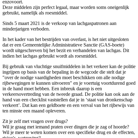
enzovoort.
Deze middelen zijn perfect legaal, maar worden soms oneigenlijk
gebruikt, namelijk als roesmiddel.
Sinds 5 maart 2021 is de verkoop van lachgaspatronen aan
minderjarigen verboden.
In het kader van het bestrijden van overlast, is het niet uitgesloten
dat er een Gemeentelijke Administratieve Sanctie (GAS-boete)
wordt uitgeschreven bij het bezit en verhandelen van lachgas. Dit
indien het lachgas gebruikt wordt als roesmiddel.
Bij gebruik van vluchtige snuifmiddelen in het verkeer kan de politie
ingrijpen op basis van de bepaling in de wegcode die stelt dat je
"over de nodige vaardigheden moet beschikken om alle nodige
rijbewegingen te kunnen uitvoeren" en je voertuig voortdurend goed
in de hand moet hebben. Een inbreuk daarop is een
verkeersovertreding van de tweede graad. De politie kan ook aan de
hand van een checklist vaststellen dat je in ‘staat van dronkenschap
verkeert’. Dat kan een geldboete en een verval van het rijbewijs van
ten minste een maand opleveren.
Zit je zelf met vragen over drugs?
Wil je graag met iemand praten over dingen die je zag of hoorde?
Wil je meer te weten komen over een specifieke drug en de effecten,
risico's, wetgeving?