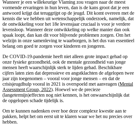
Wanneer je een willekeurige Vlaming zou vragen naar de meest
vormende ervaringen in hun leven, dan is de kans groot dat je een
antwoord krijgt dat teruggrijpt op de jeugd. Dit komt overeen met de
kennis die we hebben uit wetenschappelijk onderzoek, namelijk, dat
de ontwikkeling voor het 18e levensjaar cruciaal is voor je verdere
levensloop. Wanneer deze ontwikkeling op welke manier dan ook
spaak loopt, dan kan dit voor blijvende problemen zorgen. Om het
welzijn in onze samenleving te waarborgen, is het dus van essentieel
belang om goed te zorgen voor kinderen en jongeren.
De COVID-19-pandemie heeft niet alleen grote impact gehad op
onze fysieke gezondheid, ook de mentale gezondheid van jonge
mensen heeft waarschijnlijk sterk te lijden gehad. Beschikbare
cijfers laten zien dat depressieve en angstklachten de afgelopen twee
jaar zijn toegenomen – vooral voor jonge mensen – en dat de
crisisjeugdhulp vooral in 2021 is overspoeld met aanvragen (
Mental
Assessment Group, 2022
). Hoewel we de precieze
(langetermijn)effecten nog niet kennen, is het onwaarschijnlijk dat
de opgelopen schade tijdelijk is.
Om te kunnen nadenken over hoe deze complexe kwestie aan te
pakken, helpt het om eerst uit te klaren waar we het nu precies over
hebben.