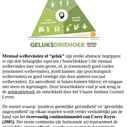
Mentaal welbevinden of “geluk”
zijn eerder abstracte begrippen;
er zijn drie belangrijke aspecten (‘bouwblokken’) die mentaal
welbevinden mee vorm geven, nl. je (emotioneel) goed voelen
(emotioneel welbevinden), jezelf kunnen zijn (psychologisch
welbevinden) en goed omringd zijn door anderen (sociaal
welbevinden). En aanvullend: in balans kunnen blijven; en omgaan
met stress en tegenslagen. Deze bouwblokken vind je ook terug in
de
geluksdriehoek
als ontwikkeld door het Vlaams Instituut Gezond
Leven.
De manier waarop ‘positieve geestelijke gezondheid’ en ‘geestelijke
ongezondheid’ op elkaar inspelen wordt verder verduidelijkt aan de
hand van het
tweevoudig continuümmodel van Corey Keyes
(2005)
. Het eerste continuüm (de horizontale as) representeert de
‘geestelijke ongezondheid’, gaande van maximale tot minimale