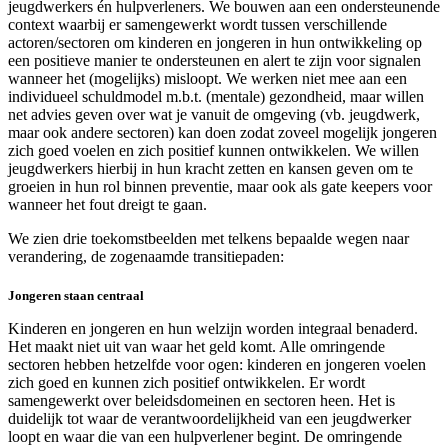
jeugdwerkers én hulpverleners. We bouwen aan een ondersteunende
context waarbij er samengewerkt wordt tussen verschillende
actoren/sectoren om kinderen en jongeren in hun ontwikkeling op
een positieve manier te ondersteunen en alert te zijn voor signalen
wanneer het (mogelijks) misloopt. We werken niet mee aan een
individueel schuldmodel m.b.t. (mentale) gezondheid, maar willen
net advies geven over wat je vanuit de omgeving (vb. jeugdwerk,
maar ook andere sectoren) kan doen zodat zoveel mogelijk jongeren
zich goed voelen en zich positief kunnen ontwikkelen. We willen
jeugdwerkers hierbij in hun kracht zetten en kansen geven om te
groeien in hun rol binnen preventie, maar ook als gate keepers voor
wanneer het fout dreigt te gaan.
We zien drie toekomstbeelden met telkens bepaalde wegen naar
verandering, de zogenaamde transitiepaden:
Jongeren staan centraal
Kinderen en jongeren en hun welzijn worden integraal benaderd.
Het maakt niet uit van waar het geld komt. Alle omringende
sectoren hebben hetzelfde voor ogen: kinderen en jongeren voelen
zich goed en kunnen zich positief ontwikkelen. Er wordt
samengewerkt over beleidsdomeinen en sectoren heen. Het is
duidelijk tot waar de verantwoordelijkheid van een jeugdwerker
loopt en waar die van een hulpverlener begint. De omringende