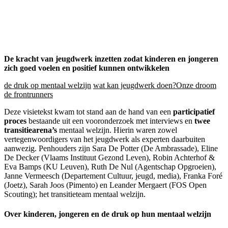
De kracht van jeugdwerk inzetten zodat kinderen en jongeren
zich goed voelen en positief kunnen ontwikkelen
de druk op mentaal welzijn
wat kan jeugdwerk doen?
Onze droom
de frontrunners
Deze visietekst kwam tot stand aan de hand van een
participatief
proces
bestaande uit een vooronderzoek met interviews en
twee
transitiearena’s
mentaal welzijn. Hierin waren zowel
vertegenwoordigers van het jeugdwerk als experten daarbuiten
aanwezig. Penhouders zijn Sara De Potter (De Ambrassade), Eline
De Decker (Vlaams Instituut Gezond Leven), Robin Achterhof &
Eva Bamps (KU Leuven), Ruth De Nul (Agentschap Opgroeien),
Janne Vermeesch (Departement Cultuur, jeugd, media), Franka Foré
(Joetz), Sarah Joos (Pimento) en Leander Mergaert (FOS Open
Scouting); het transitieteam mentaal welzijn.
Over kinderen, jongeren en de druk op hun mentaal welzijn