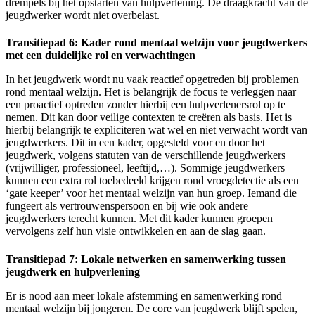
drempels bij het opstarten van hulpverlening. De draagkracht van de
jeugdwerker wordt niet overbelast.
Transitiepad 6: Kader rond mentaal welzijn voor jeugdwerkers
met een duidelijke rol en verwachtingen
In het jeugdwerk wordt nu vaak reactief opgetreden bij problemen
rond mentaal welzijn. Het is belangrijk de focus te verleggen naar
een proactief optreden zonder hierbij een hulpverlenersrol op te
nemen. Dit kan door veilige contexten te creëren als basis. Het is
hierbij belangrijk te expliciteren wat wel en niet verwacht wordt van
jeugdwerkers. Dit in een kader, opgesteld voor en door het
jeugdwerk, volgens statuten van de verschillende jeugdwerkers
(vrijwilliger, professioneel, leeftijd,…). Sommige jeugdwerkers
kunnen een extra rol toebedeeld krijgen rond vroegdetectie als een
‘gate keeper’ voor het mentaal welzijn van hun groep. Iemand die
fungeert als vertrouwenspersoon en bij wie ook andere
jeugdwerkers terecht kunnen. Met dit kader kunnen groepen
vervolgens zelf hun visie ontwikkelen en aan de slag gaan.
Transitiepad 7: Lokale netwerken en samenwerking tussen
jeugdwerk en hulpverlening
Er is nood aan meer lokale afstemming en samenwerking rond
mentaal welzijn bij jongeren. De core van jeugdwerk blijft spelen,