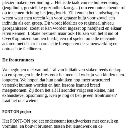
plezier maken, verbinding… Het is de taak van de hulpverlening
(jeugdhulp, geestelijke gezondheidzorg,…) om een outreachende rol
op te nemen richting het jeugdwerk. Zij kennen het landschap en
weten waar men terecht kan voor gepaste hulp voor zowel een
individu als een groep. Dit wordt idealiter op regionaal niveau
georganiseerd, zodat er kan worden ingezet op nabijheid en elkaar
leren kennen. Lokale besturen maar ook Huizen van het Kind of
OverKophuizen kunnen hierbij een rol spelen om alle relevante
actoren met elkaar in contact te brengen en de samenwerking en
outreach te faciliteren.
De frontrunners
We beginnen niet van nul. Tal van initiatieven staken reeds de kop
op en sprongen in de bres voor het mentaal welzijn van kinderen en
jongeren. We hopen dat hun praktijken nog meer structureel
versterkt kunnen worden en hun lessons learned breed
meegenomen. Zij doen het al! Hieronder volgt een kleine, niet
exhaustieve, opsomming. Ken je nog of ben je een frontrunner?
Laat het ons weten!
PONT-ON project
Het PONT-ON project ondersteunt jeugdwerkers met consult en
vorming, en bouwt bruggen tussen het jeugdwerk en de