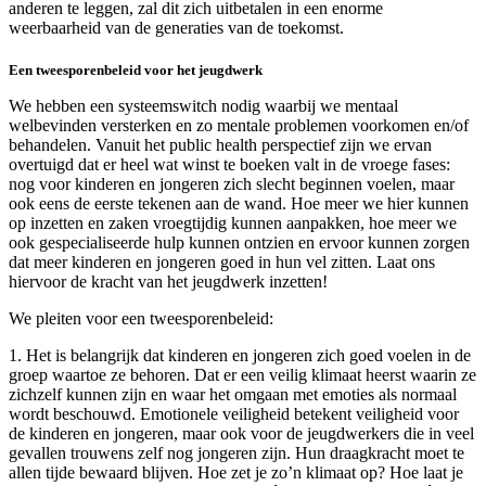
anderen te leggen, zal dit zich uitbetalen in een enorme
weerbaarheid van de generaties van de toekomst.
Een tweesporenbeleid voor het jeugdwerk
We hebben een systeemswitch nodig waarbij we mentaal
welbevinden versterken en zo mentale problemen voorkomen en/of
behandelen. Vanuit het public health perspectief zijn we ervan
overtuigd dat er heel wat winst te boeken valt in de vroege fases:
nog voor kinderen en jongeren zich slecht beginnen voelen, maar
ook eens de eerste tekenen aan de wand. Hoe meer we hier kunnen
op inzetten en zaken vroegtijdig kunnen aanpakken, hoe meer we
ook gespecialiseerde hulp kunnen ontzien en ervoor kunnen zorgen
dat meer kinderen en jongeren goed in hun vel zitten. Laat ons
hiervoor de kracht van het jeugdwerk inzetten!
We pleiten voor een tweesporenbeleid:
1. Het is belangrijk dat kinderen en jongeren zich goed voelen in de
groep waartoe ze behoren. Dat er een veilig klimaat heerst waarin ze
zichzelf kunnen zijn en waar het omgaan met emoties als normaal
wordt beschouwd. Emotionele veiligheid betekent veiligheid voor
de kinderen en jongeren, maar ook voor de jeugdwerkers die in veel
gevallen trouwens zelf nog jongeren zijn. Hun draagkracht moet te
allen tijde bewaard blijven. Hoe zet je zo’n klimaat op? Hoe laat je