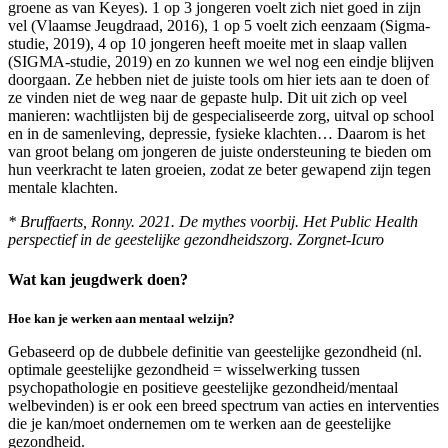
groene as van Keyes). 1 op 3 jongeren voelt zich niet goed in zijn
vel (Vlaamse Jeugdraad, 2016), 1 op 5 voelt zich eenzaam (Sigma-
studie, 2019), 4 op 10 jongeren heeft moeite met in slaap vallen
(SIGMA-studie, 2019) en zo kunnen we wel nog een eindje blijven
doorgaan. Ze hebben niet de juiste tools om hier iets aan te doen of
ze vinden niet de weg naar de gepaste hulp. Dit uit zich op veel
manieren: wachtlijsten bij de gespecialiseerde zorg, uitval op school
en in de samenleving, depressie, fysieke klachten… Daarom is het
van groot belang om jongeren de juiste ondersteuning te bieden om
hun veerkracht te laten groeien, zodat ze beter gewapend zijn tegen
mentale klachten.
* Bruffaerts, Ronny. 2021. De mythes voorbij. Het Public Health
perspectief in de geestelijke gezondheidszorg. Zorgnet-Icuro
Wat kan jeugdwerk doen?
Hoe kan je werken aan mentaal welzijn?
Gebaseerd op de dubbele definitie van geestelijke gezondheid (nl.
optimale geestelijke gezondheid = wisselwerking tussen
psychopathologie en positieve geestelijke gezondheid/mentaal
welbevinden) is er ook een breed spectrum van acties en interventies
die je kan/moet ondernemen om te werken aan de geestelijke
gezondheid.