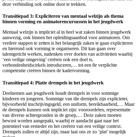
deze verbinding ook online door te trekken.
Transitiepad 3: Expliciteren van mentaal welzijn als thema
binnen vorming en animatorencursussen in het jeugdwerk
Mentaal welzijn is impliciet al in heel wat zaken binnen jeugdwerk
aanwezig, ook binnen het opleidingsaanbod voor animatoren. Om
verdere stappen te zetten is het belangrijk zaken te gaan expliciteren
en hierrond ook vorming te organiseren. Dit kan gaan over
talentgericht werken, nadenken over doelen van activiteiten waarbij
‘een veilige omgeving’ creëren ook een doel is,
verbondenheidscirkels introduceren,… tot een 8e verplichte
competentie creëren binnen de kadervorming.
Transitiepad 4: Platte drempels in het jeugdwerk
Deelnemen aan jeugdwerk houdt drempels in voor sommige
kinderen en jongeren. Sommige van die drempels zijn explicieter,
bijvoorbeeld inschrijvingsgeld, een uniform, bereikbaarheid,… Maar
de drempels kunnen ook impliciet zijn: vooroordelen, representatie
van diverse achtergronden in de groep,… Deze zaken moeten
bewust worden aangepakt, waarbij er aandacht gaat naar het
potentieel van eenieder en het creëren van een veilige context.
Drempels zullen er altijd zijn, maar laat ons ze zo ‘plat’ mogelijk