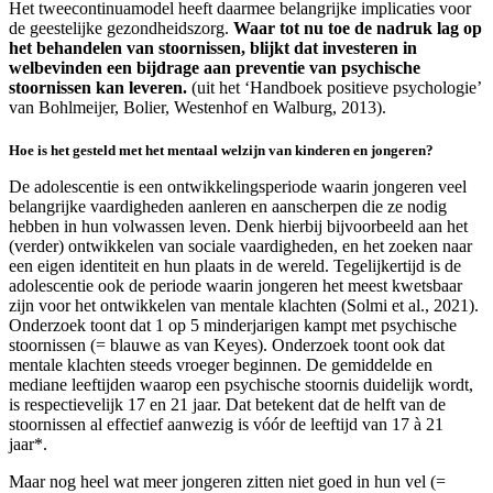
Het tweecontinuamodel heeft daarmee belangrijke implicaties voor
de geestelijke gezondheidszorg.
Waar tot nu toe de nadruk lag op
het behandelen van stoornissen, blijkt dat investeren in
welbevinden een bijdrage aan preventie van psychische
stoornissen kan leveren.
(uit het ‘Handboek positieve psychologie’
van Bohlmeijer, Bolier, Westenhof en Walburg, 2013).
Hoe is het gesteld met het mentaal welzijn van kinderen en jongeren?
De adolescentie is een ontwikkelingsperiode waarin jongeren veel
belangrijke vaardigheden aanleren en aanscherpen die ze nodig
hebben in hun volwassen leven. Denk hierbij bijvoorbeeld aan het
(verder) ontwikkelen van sociale vaardigheden, en het zoeken naar
een eigen identiteit en hun plaats in de wereld. Tegelijkertijd is de
adolescentie ook de periode waarin jongeren het meest kwetsbaar
zijn voor het ontwikkelen van mentale klachten (Solmi et al., 2021).
Onderzoek toont dat 1 op 5 minderjarigen kampt met psychische
stoornissen (= blauwe as van Keyes). Onderzoek toont ook dat
mentale klachten steeds vroeger beginnen. De gemiddelde en
mediane leeftijden waarop een psychische stoornis duidelijk wordt,
is respectievelijk 17 en 21 jaar. Dat betekent dat de helft van de
stoornissen al effectief aanwezig is vóór de leeftijd van 17 à 21
jaar*.
Maar nog heel wat meer jongeren zitten niet goed in hun vel (=