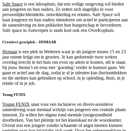
Safe Space
is een inloophuis, dat een veilige omgeving wil bieden
aan jongeren en hun ouders. Ze zetten zich dagelijks in voor
persoonlijke/identiteits- ontwikkeling en relaties. Safe Space wil
haar jongeren en hun ouders stimuleren om actief te participeren aan
de samenleving en hen prikkelen hun burgerschap te bevorderen.
Safe space in Antwerpen is sinds kort ook een OverKophuis.
Creatieve groeiplek – HOMAAR
Homaar
is een plek in Wetteren waar je als jongere tussen 15 en 23
jaar ruimte krijgt om te groeien. Je kan gedurende twee weken
overdag terecht in het huis om even op adem te komen, stil te staan
bij jouw thema’s en erna met ‘goesting’ verder te kunnen gaan. We
gaan er actief aan de slag, zodat je al je talenten kan (her)ontdekken
en die sterktes kan gebruiken op school, in je opleiding, thuis, in je
relatie of in je job.
Young FENIX
Young FENIX
staat voor een inclusieve en divers-sensitieve
samenleving waar mentaal welzijn van jongeren een centrale plaats
inneemt. Ze willen het stigma rond mentale (on)gezondheid
doorbreken. Van het pleintje tot het klaslokaal tot de woonkamer.
Overal zou een jongere zonder schaamte of angst moeten kunnen
vertellen over hoe hij/zij/die zich voelt. Door het onbespreekbare te