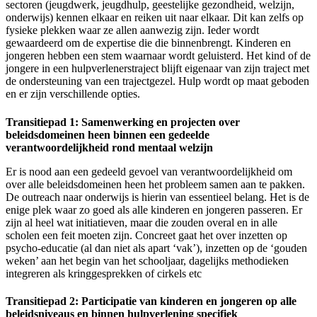
sectoren (jeugdwerk, jeugdhulp, geestelijke gezondheid, welzijn,
onderwijs) kennen elkaar en reiken uit naar elkaar. Dit kan zelfs op
fysieke plekken waar ze allen aanwezig zijn. Ieder wordt
gewaardeerd om de expertise die die binnenbrengt. Kinderen en
jongeren hebben een stem waarnaar wordt geluisterd. Het kind of de
jongere in een hulpverlenerstraject blijft eigenaar van zijn traject met
de ondersteuning van een trajectgezel. Hulp wordt op maat geboden
en er zijn verschillende opties.
Transitiepad 1: Samenwerking en projecten over
beleidsdomeinen heen binnen een gedeelde
verantwoordelijkheid rond mentaal welzijn
Er is nood aan een gedeeld gevoel van verantwoordelijkheid om
over alle beleidsdomeinen heen het probleem samen aan te pakken.
De outreach naar onderwijs is hierin van essentieel belang. Het is de
enige plek waar zo goed als alle kinderen en jongeren passeren. Er
zijn al heel wat initiatieven, maar die zouden overal en in alle
scholen een feit moeten zijn. Concreet gaat het over inzetten op
psycho-educatie (al dan niet als apart ‘vak’), inzetten op de ‘gouden
weken’ aan het begin van het schooljaar, dagelijks methodieken
integreren als kringgesprekken of cirkels etc
Transitiepad 2: Participatie van kinderen en jongeren op alle
beleidsniveaus en binnen hulpverlening specifiek