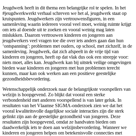
Jeugdwerk heeft in dit thema een belangrijke rol te spelen. In het
#jeugdwerkwerkt verhaal schreven we het al, jeugdwerk staat op
kruispunten. Jeugdwerkers zijn vertrouwensfiguren, in een
samenleving waarin iedereen vooral veel moet, weinig ruimte krijgt
om iets al doende uit te zoeken en vooral weinig mag laten
mislukken. Daarom vertrouwen kinderen en jongeren aan
jeugdwerkers veel vragen toe die over iets anders gaan dan hun
‘ontspanning’: problemen met ouders, op school, met zichzelf, in de
samenleving. Jeugdwerk, dat zich afspeelt in de vrije tijd van
kinderen en jongeren, heeft op dat vlak dus ook een streepje voor:
niets moet, alles kan. Jeugdwerk kan bij uitstek veilige omgevingen
bieden waar kinderen en jongeren met hun problemen terecht
kunnen, maar kan ook werken aan een positieve geestelijke
gezondheidsbevordering.
Wetenschappelijk onderzoek naar de belangrijkste voorspellers van
welzijn is hoopgevend. Zo blijkt dat vooral een sterke
verbondenheid met anderen voorspellend is van later geluk. In
resultaten van het Vlaamse SIGMA-onderzoek zien we dat het
vooral kwaliteitsvolle dagelijkse sociale interacties zijn die sterk
gelinkt zijn aan de geestelijke gezondheid van jongeren. Deze
resultaten zijn hoopgevend, omdat ze handvaten bieden om
daadwerkelijk iets te doen aan welzijnsbevordering. Wanneer we
kinderen en jongeren helpen om betekenisvolle connecties met