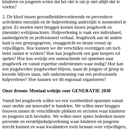
kinderen en jongeren weten dat het oké is om je niet altijd oké te
voelen?
2. De kloof tussen gezondheidsbevorderende en preventieve
activiteiten enerzijds en de hulpverlening anderzijds is momenteel te
groot. Er moeten meer bruggen komen tussen jeugdwerk en
(mentale) welzijnsactoren. Hulpverlening is vaak een individueel,
aanbodgericht en professioneel verhaal. Jeugdwerk aan de andere
kant is een groepsgegeven, vraaggericht en steunt vooral op
vrijwilligers. Hoe kunnen we die verschillen overstijgen om toch
beter samen te werken? Hoe kan jeugdwerk een gate keepers rol
spelen? Hoe kan welzijn een outreachende rol opnemen naar
jeugdwerk en vanuit expertise ondersteunen waar nodig? Hoe kan
een jeugdwerker jeugdwerker blijven, naast de jongere of groep in
kwestie blijven staan, mét ondersteuning van een professionele
hulpverlener? Hoe kunnen we dit regionaal organiseren?
Onze droom: Mentaal welzijn voor GENERATIE 2030
Vanuit het jeugdwerk willen we een voorbeeldrol opnemen vanuit
onze sterkte om innovatief te handelen. We willen meer bruggen
bouwen tussen de verschillende plekken en sectoren waar kinderen
en jongeren zich bevinden. We willen meer opties bedenken tussen
preventie en eerstelijnshulpverlening waar kinderen en jongeren
terecht kunnen en waar kwalitatieve tools bestaan voor vrijwilligers,