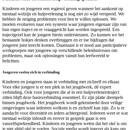
Kinderen en jongeren een regierol geven wanneer het aankomt op
mentaal welzijn en hulpverlening is nog niet zo wijd verspreid. We
hebben de neiging problemen voor hen te willen oplossen. We
moeten evolueren naar een systeem waar jongeren eigenaar zijn van
hun eigen traject en er vraaggericht kan worden ingespeeld. Een
trajectgezel kan de jongere hierin ondersteunen. Zo kunnen we het
bestaande hokjes denken overbruggen en er toe bijdragen dat
jongeren juist terecht komen. Daarnaast is er nood aan participatieve
werkgroepen met jongeren op verschillende beleidsniveaus om
problemen, maar ook oplossingen vanuit hun leefwereld te
belichten.
Jongeren voelen zich in verbinding
Kinderen en jongeren staan in verbinding met zichzelf en elkaar.
Voor elke jongere is er een plek in het jeugdwerk, dé expert
verbinding. Ook voor jongeren die al in een hulpverlenerstraject
zitten blijft deze basisverbinding essentieel. Er zijn platte drempels
binnen jeugdwerk. Het jeugdwerk wordt gekenmerkt door veilige
omgevingen waar iedereen welkom is en zichzelf kan zijn. Zo is er
aandacht voor diversiteit en ieders achtergrond. Iedereen weet er wat
mentaal welzijn inhoudt en erover in gesprek gaan is een
vanzelfsprekendheid. Kinderen en jongeren weten dat het oké is om
je niet altijd oké te voelen. Sociale media wordt ingezet als kans om