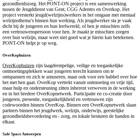
gezondheidszorg. Het PONT-ON project is een samenwerking
tussen de Jeugddienst van Gent, CGG Adentro en Overkop. Het
project versterkt jeugd(welzijns)werkers in het omgaan met mentaal
welzijnsthema’s binnen hun werking. Als jeugdwerker sta je vaak
dicht bij de jongeren en hun leefwereld, of ben je misschien zelfs
een vertrouwenspersoon voor hen. Je maakt je misschien zorgen
over hun welzijn, maar weet niet goed wat je hierin kan betekenen.
PONT-ON helpt je op weg.
OverKophuizen
OverKophuizen
zijn laagdrempelige, veilige en toegankelijke
ontmoetingsplekken waar jongeren terecht kunnen om te
ontspannen en zich te amuseren, maar ook voor een babbel over hoe
het met hen gaat. OverKop vertrekt vanuit ontmoeting en vrije tijd,
maar hulp en ondersteuning zitten inherent verweven in de werking
en in het bredere OverKopnetwerk. Participatie en co-creatie door
jongeren, presentie, toegankelijkheid en vertrouwen zijn
codewoorden binnen OverKop. Binnen een OverKopnetwerk slaan
partners binnen het jeugdwerk, welzijn, onderwijs, geestelijke
gezondheidsbevordering en - zorg, en lokale besturen de handen in
elkaar.
Safe Space Antwerpen