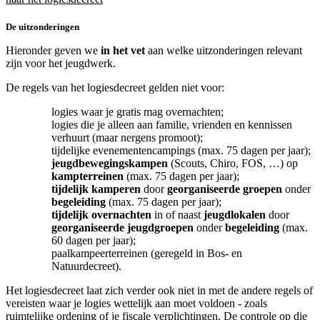
De uitzonderingen
Hieronder geven we
in het vet
aan welke uitzonderingen relevant
zijn voor het jeugdwerk.
De regels van het logiesdecreet gelden niet voor:
logies waar je gratis mag overnachten;
logies die je alleen aan familie, vrienden en kennissen
verhuurt (maar nergens promoot);
tijdelijke evenementencampings (max. 75 dagen per jaar);
jeugdbewegingskampen
(Scouts, Chiro, FOS, …) op
kampterreinen
(max. 75 dagen per jaar);
tijdelijk kamperen
door
georganiseerde groepen
onder
begeleiding
(max. 75 dagen per jaar);
tijdelijk overnachten
in of naast
jeugdlokalen
door
georganiseerde jeugdgroepen
onder
begeleiding
(max.
60 dagen per jaar);
paalkampeerterreinen (geregeld in Bos- en
Natuurdecreet).
Het logiesdecreet laat zich verder ook niet in met de andere regels of
vereisten waar je logies wettelijk aan moet voldoen - zoals
ruimtelijke ordening of je fiscale verplichtingen. De controle op die