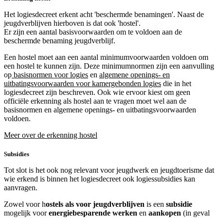
Het logiesdecreet erkent acht 'beschermde benamingen'. Naast de
jeugdverblijven hierboven is dat ook 'hostel'.
Er zijn een aantal basisvoorwaarden om te voldoen aan de
beschermde benaming jeugdverblijf.
Een hostel moet aan een aantal minimumvoorwaarden voldoen om
een hostel te kunnen zijn. Deze minimumnormen zijn een aanvulling
op
basisnormen voor logies
en
algemene openings- en
uitbatingsvoorwaarden voor kamergebonden logies
die in het
logiesdecreet zijn beschreven. Ook wie ervoor kiest om geen
officiële erkenning als hostel aan te vragen moet wel aan de
basisnormen en algemene openings- en uitbatingsvoorwaarden
voldoen.
Meer over de erkenning hostel
Subsidies
Tot slot is het ook nog relevant voor jeugdwerk en jeugdtoerisme dat
wie erkend is binnen het logiesdecreet ook logiessubsidies kan
aanvragen.
Zowel voor h
ostels als voor jeugdverblijven
is een
subsidie
mogelijk voor
energiebesparende werken
en
aankopen
(in geval