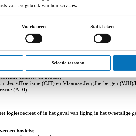
asis van uw gebruik van hun services.
Voorkeuren
Statistieken
de regels voor de subsidiëring van jeugdverblijven, hostels,
ngeren in het algemeen en jeugdwerk in het bijzonder sterk 
aken:
Selectie toestaan
 het tweetalige gebeid Brussel - Hoofdstad;
hostels;
ificatie comfort en hostels;
trum JeugdToerisme (CJT) en Vlaamse Jeugdherbergen (VJH)/
risme (ADJ).
et logiesdecreet of in het geval van liging in het tweetalige 
ven en hostels;