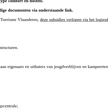
type comfort en hostels.
nodige documenten via onderstaande link.
ij Toerisme Vlaanderen,
deze subsidies verlopen via het logiesd
structuren.
an eigenaars en uitbaters van jeugdverblijven en kampeerter
scentrale;