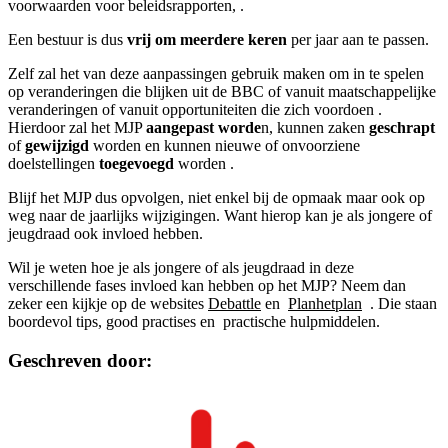
voorwaarden voor beleidsrapporten, .
Een bestuur is dus
vrij om meerdere keren
per jaar aan te passen.
Zelf zal het van deze aanpassingen gebruik maken om in te spelen
op veranderingen die blijken uit de BBC of vanuit maatschappelijke
veranderingen of vanuit opportuniteiten die zich voordoen .
Hierdoor zal het MJP
aangepast worde
n, kunnen zaken
geschrapt
of
gewijzigd
worden en kunnen nieuwe of onvoorziene
doelstellingen
toegevoegd
worden .
Blijf het MJP dus opvolgen, niet enkel bij de opmaak maar ook op
weg naar de jaarlijks wijzigingen. Want hierop kan je als jongere of
jeugdraad ook invloed hebben.
Wil je weten hoe je als jongere of als jeugdraad in deze
verschillende fases invloed kan hebben op het MJP? Neem dan
zeker een kijkje op de websites
Debattle
en
Planhetplan
. Die staan
boordevol tips, good practises en practische hulpmiddelen.
Geschreven door: