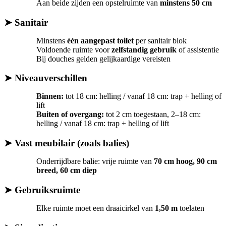
Aan beide zijden een opstelruimte van
minstens 50 cm
➤ Sanitair
Minstens
één aangepast toilet
per sanitair blok
Voldoende ruimte voor
zelfstandig gebruik
of assistentie
Bij douches gelden gelijkaardige vereisten
➤ Niveauverschillen
Binnen:
tot 18 cm: helling / vanaf 18 cm: trap + helling of
lift
Buiten of overgang:
tot 2 cm toegestaan, 2–18 cm:
helling / vanaf 18 cm: trap + helling of lift
➤ Vast meubilair (zoals balies)
Onderrijdbare balie: vrije ruimte van
70 cm hoog, 90 cm
breed, 60 cm diep
➤ Gebruiksruimte
Elke ruimte moet een draaicirkel van
1,50 m
toelaten