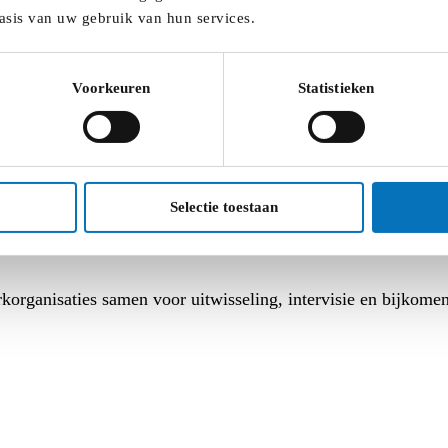
asis van uw gebruik van hun services.
spreekpunt integriteit
(API) aanstellen en eigen integriteits
Voorkeuren
Statistieken
 doeken en geven wat algemene uitleg.
e Ambrassade, in samenwerking met Tumult en Pimento, oplei
Selectie toestaan
or alle basisbeginselen van integriteit in het jeugdwerk en 
organisaties samen voor uitwisseling, intervisie en bijkome