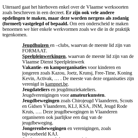
Uiteraard gaat het hierboven enkel over de Vlaamse werksoorten
zoals beschreven in een decreet.
Er zijn ook vele andere
opdelingen te maken, maar deze worden nergens als zodanig
(formeel) vastgelegd of bepaald.
Om een onderscheid te maken
benoemen we hier enkele werkvormen zoals we die in de praktijk
tegenkomen.
Jeugdhuizen
en –clubs, waarvan de meeste lid zijn van
FORMAAT.
Speelpleinwerkingen
, waarvan de meeste lid zijn van de
Vlaamse Dienst Speelpleinwerk
Vakantie- en kamporganisaties
voor kinderen en
jongeren zoals Kazou, Joetz, Krunsj, Free-Time, Koning
Kevin, Activak, … . De meeste van deze organisaties zijn
verenigd in
kampnet.be
.
Jeugdateliers
en jeugdmuziekateliers.
Jeugdverenigingen voor
amateurkunsten
.
Jeugdbewegingen
zoals Chirojeugd Vlaanderen, Scouts
en Gidsen Vlaanderen, KLJ, KSA, JNM, Jeugd Rode
Kruis, …. Deze jeugdbewegingen in Vlaanderen
organiseren ook jaarlijkse een dag van de
jeugdbeweging.
Jongerenbewegingen
en verenigingen, zoals
bijvoorbeeld KAJ.