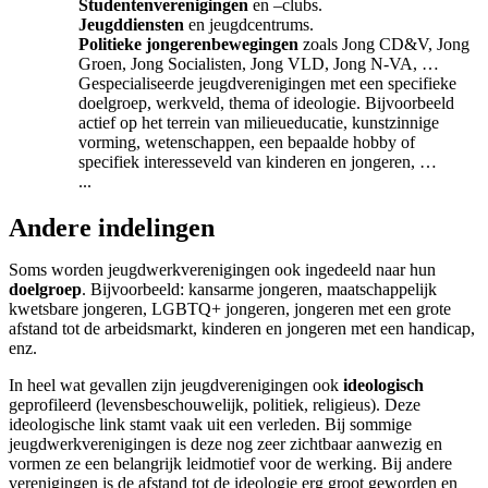
Studentenverenigingen
en –clubs.
Jeugddiensten
en jeugdcentrums.
Politieke jongerenbewegingen
zoals Jong CD&V, Jong
Groen, Jong Socialisten, Jong VLD, Jong N-VA, …
Gespecialiseerde jeugdverenigingen met een specifieke
doelgroep, werkveld, thema of ideologie. Bijvoorbeeld
actief op het terrein van milieueducatie, kunstzinnige
vorming, wetenschappen, een bepaalde hobby of
specifiek interesseveld van kinderen en jongeren, …
...
Andere indelingen
Soms worden jeugdwerkverenigingen ook ingedeeld naar hun
doelgroep
. Bijvoorbeeld: kansarme jongeren, maatschappelijk
kwetsbare jongeren, LGBTQ+ jongeren, jongeren met een grote
afstand tot de arbeidsmarkt, kinderen en jongeren met een handicap,
enz.
In heel wat gevallen zijn jeugdverenigingen ook
ideologisch
geprofileerd (levensbeschouwelijk, politiek, religieus). Deze
ideologische link stamt vaak uit een verleden. Bij sommige
jeugdwerkverenigingen is deze nog zeer zichtbaar aanwezig en
vormen ze een belangrijk leidmotief voor de werking. Bij andere
verenigingen is de afstand tot de ideologie erg groot geworden en