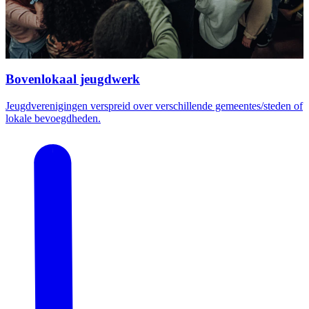
Bovenlokaal jeugdwerk
Jeugdverenigingen verspreid over verschillende gemeentes/steden of
lokale bevoegdheden.