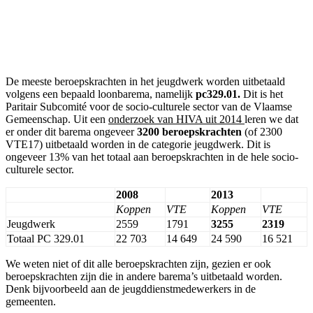
De meeste beroepskrachten in het jeugdwerk worden uitbetaald
volgens een bepaald loonbarema, namelijk
pc329.01.
Dit is het
Paritair Subcomité voor de socio-culturele sector van de Vlaamse
Gemeenschap. Uit een
onderzoek van HIVA uit 2014
leren we dat
er onder dit barema ongeveer
3200 beroepskrachten
(of 2300
VTE17) uitbetaald worden in de categorie jeugdwerk. Dit is
ongeveer 13% van het totaal aan beroepskrachten in de hele socio-
culturele sector.
2008
2013
Koppen
VTE
Koppen
VTE
Jeugdwerk
2559
1791
3255
2319
Totaal PC 329.01
22 703
14 649
24 590
16 521
We weten niet of dit alle beroepskrachten zijn, gezien er ook
beroepskrachten zijn die in andere barema’s uitbetaald worden.
Denk bijvoorbeeld aan de jeugddienstmedewerkers in de
gemeenten.