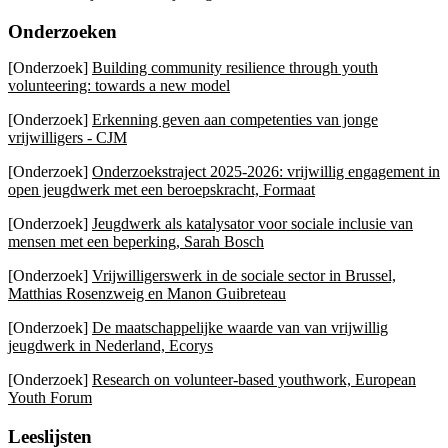
Onderzoeken
[Onderzoek]
Building community resilience through youth
volunteering: towards a new model
[Onderzoek]
Erkenning geven aan competenties van jonge
vrijwilligers - CJM
[Onderzoek]
On­der­zoeks­tra­ject 2025-2026: vrijwillig engagement in
open jeugdwerk met een beroepskracht, Formaat
[Onderzoek]
Jeugdwerk als katalysator voor sociale inclusie van
mensen met een beperking, Sarah Bosch
[Onderzoek]
Vrijwilligerswerk in de sociale sector in Brussel,
Matthias Rosenzweig en Manon Guibreteau
[Onderzoek]
De maatschappelijke waarde van van vrijwillig
jeugdwerk in Nederland, Ecorys
[Onderzoek]
Research on volunteer-based youthwork, European
Youth Forum
Leeslijsten