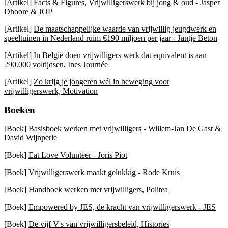
[Artikel]
Facts & Figures, Vrijwilligerswerk bij jong & oud - Jasper
Dhoore & JOP
[Artikel]
De maatschappelijke waarde van vrijwillig jeugdwerk en
speeltuinen in Nederland ruim €190 miljoen per jaar - Jantje Beton
[Artikel]
In België doen vrijwilligers werk dat equivalent is aan
290.000 voltijdsen, Ines Journée
[Artikel]
Zo krijg je jongeren wél in beweging voor
vrijwilligerswerk, Motivation
Boeken
[Boek]
Basisboek werken met vrijwilligers - Willem-Jan De Gast &
David Wijnperle
[Boek]
Eat Love Volunteer - Joris Piot
[Boek]
Vrijwilligerswerk maakt gelukkig - Rode Kruis
[Boek]
Handboek werken met vrijwilligers, Politea
[Boek]
Empowered by JES, de kracht van vrijwilligerswerk - JES
[Boek]
De vijf V's van vrijwilligersbeleid, Histories