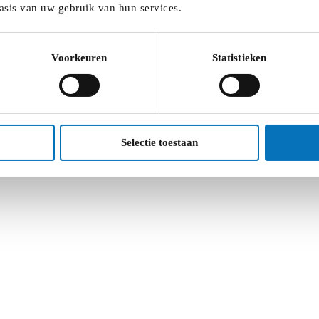
asis van uw gebruik van hun services.
Voorkeuren
Statistieken
groepstarief (2,2 euro per persoon per rit), ook als De Lijn d
Selectie toestaan