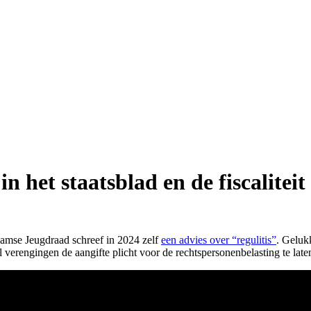
n het staatsblad en de fiscalitei
aamse Jeugdraad schreef in 2024 zelf
een advies over “regulitis”
. Gelukk
l verengingen de aangifte plicht voor de rechtspersonenbelasting te late