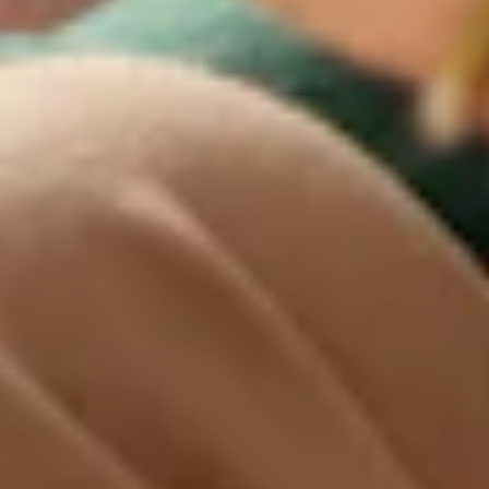
De Ambrassade
Leopoldstraat 25, 1000 Brussel
02 551 13 50
info@ambrassade.be
BE0475.787.275
Over De Ambrassade
Wat doen we?
Ons team
Onze partners
Vacatures
Stages
Volg ons