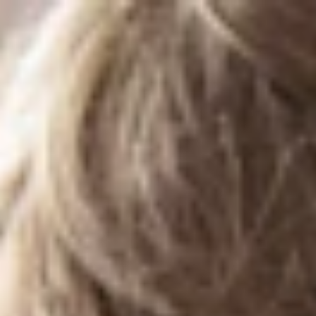
Inhoud
Home
Nieuws
Een sociale mediastrategie voor
jouw jeugdwerkorganisatie?
19/05/2026
Je wil jongeren bereiken via sociale media maar zoekt nog een
aanpak? Dan is dit webinar iets voor jouw organisatie!