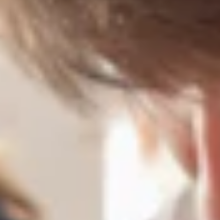
Tijdens dit WAT WAT‑webinar toont communicatiebureau
De
Twaalfde Man
hoe je een doordachte sociale media‑strategie opzet
die écht werkt voor jongeren.
Herken je je in één van deze omschrijvingen:
Sociale media is één van de taken die je opneemt naast
heel wat andere taken. Je hebt weinig ervaring en zoekt
houvast om je impact via socials te vergroten.
Jouw organisatie zit al op sociale media maar mist nog
structuur in de aanpak.
Jouw organisatie overweegt om een Instagram of TikTok-
kanaal op te starten maar weet nog niet goed hoe.
Schrijf je dan in voor het webinar!
Van buikgevoel naar strategie - jongeren