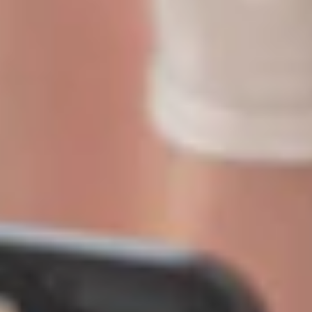
WAT WAT-webinar: van buikgevoel naar strategie -
jongeren bereiken via sociale media