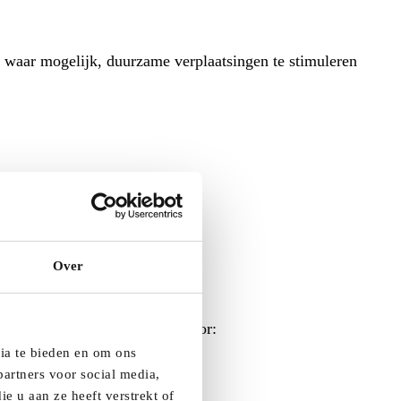
, waar mogelijk, duurzame verplaatsingen te stimuleren
urd door kinderen” is.
Over
e werking te komen. Dit kan door:
dia te bieden en om ons
artners voor social media,
e u aan ze heeft verstrekt of