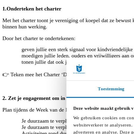
1.Onderteken het charter
Met het charter toont je vereniging of koepel dat ze bewust
binnen hun werking.
Door het charter te ondertekenen:
geven jullie een sterk signaal voor kindvriendelijk
moedigen jullie leden, ouders en vrijwilligers aan 
tonen jullie dat ook jeugdwerkingen mee het versc
👉 Teken mee het Charter ‘Duurzaam Onderweg’
en toon d
Toestemming
2. Zet je engagement om in de praktijk
Deze website maakt gebruik v
Plan tijdens de Week van de Mobiliteit een activiteit rond
We gebruiken cookies om conte
Je duurzaam te verplaatsen
met
de jeugdvereniging
websiteverkeer te analyseren.
Je duurzaam te verplaatsen
naar
de jeugdverenigin
adverteren en analyse. Deze p
Activiteiten rond duurzame mobiliteit te organisere