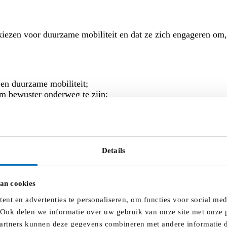
 kiezen voor duurzame mobiliteit en dat ze zich engageren om
e en duurzame mobiliteit;
om bewuster onderweg te zijn;
hil maken.
at duurzame mobiliteit ook binnen jouw vereniging “goedgeke
Ik teken het charter 'Duurzaam Onderweg'
Details
an cookies
 het thema en moedig leden en ouders aan om duurzaam naar d
nt en advertenties te personaliseren, om functies voor social me
 Ook delen we informatie over uw gebruik van onze site met onze p
g
artners kunnen deze gegevens combineren met andere informatie di
n