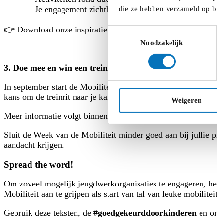
Je engagement zichtbaar te maken
die ze hebben verzameld op b
👉 Download onze inspiratiebundel vol praktische tips, leuk
Toestemmingsselectie
Noodzakelijk
3. Doe mee en win een treinrit naar je kampplaats
In september start de Mobiliteitswedstrijd voor jeugdvereni
kans om de treinrit naar je kampplaats te winnen in 2027.
Weigeren
Meer informatie volgt binnenkort op
https://www.weekvande
Sluit de Week van de Mobiliteit minder goed aan bij julli
aandacht krijgen.
Spread the word!
Om zoveel mogelijk jeugdwerkorganisaties te engageren, he
Mobiliteit aan te grijpen als start van tal van leuke mobiliteit
Gebruik deze teksten, de
#goedgekeurddoorkinderen
en on