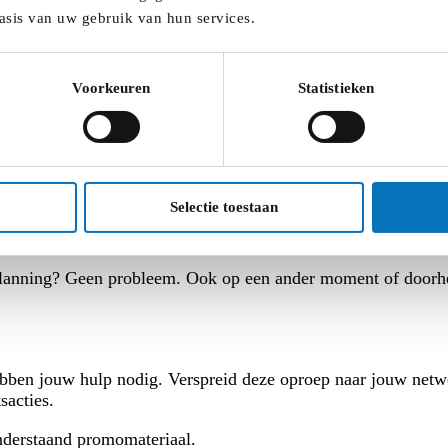
asis van uw gebruik van hun services.
e spellen en activiteiten, communicatietips naar ouders toe e
Voorkeuren
Statistieken
Download de inspiratiebundel
gingen. Het opzet? Deel de leukste foto(‘s) van je duurzame v
Selectie toestaan
mobiliteit.be/
.
e planning? Geen probleem. Ook op een ander moment of doorhe
bben jouw hulp nodig. Verspreid deze oproep naar jouw netw
sacties.
derstaand promomateriaal.