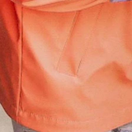
€ 25 (sociaal tarief) - € 40 (standaardtarief) - € 55 (solidariteitstarief)
Meer over ons prijzenbeleid
Medewerkers gelijke kansen en inclusie
Hou me op de hoogte