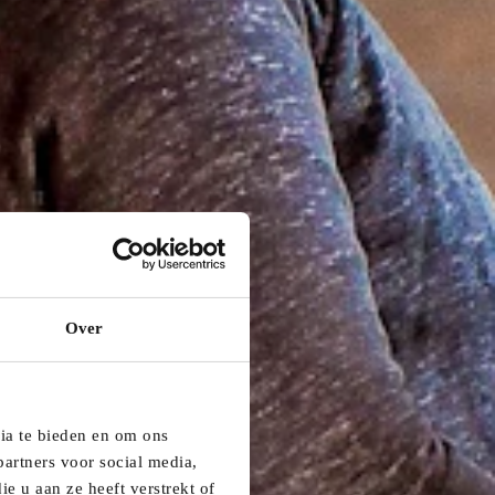
Over
dia te bieden en om ons
artners voor social media,
e u aan ze heeft verstrekt of