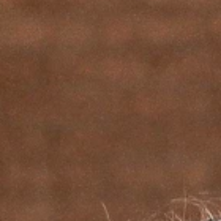
Home
Kalender
Vormingsreeks gelijke kansen en
gelijke kansen en inclusie
Binnen het thema Gelijke kansen en inclusie bieden we een
vormings
Don 18 maart 2027