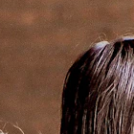
 inclusie
reeks
aan met een stevige portie inspiratie en uitwisseling.