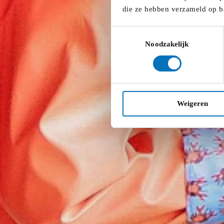
die ze hebben verzameld op b
Toestemmingsselectie
Noodzakelijk
Weigeren
09:30
-
12:30
De Ambrassade