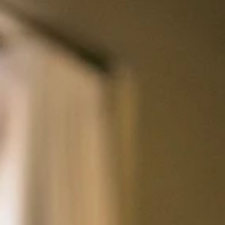
Home
Kalender
Vorming Toegankelijk schrijven
communicatie
In deze vorming leer je hoe je een tekst schrijft die voor zoveel moge
Din 19 januari 2027