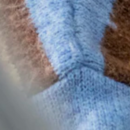
€ 25 (sociaal tarief) - € 40 (standaardtarief) - € 55 (solidariteitstarief)
Meer over ons prijzenbeleid
Communicatie- en persmedewerkers
WAT WAT-partners
Makers van jeugdinfo
Hou me op de hoogte