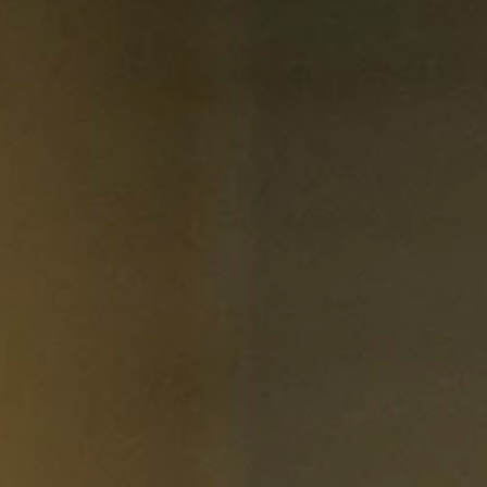
 voor kwetsbare doelgroepen
lijk mensen toegankelijk is, bijvoorbeeld voor blinden, laaggeletterden