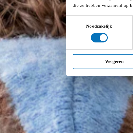
die ze hebben verzameld op b
Toestemmingsselectie
Noodzakelijk
Weigeren
10:00
-
13:00
De Ambrassade