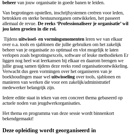
beheer
van jouw organisatie in goede banen te leiden.
Van begrotingen opstellen, inschrijfsystemen creëren voor leden,
betrokken en sterke bestuursorganen ontwikkelen, het passeert
allemaal de revue.
De reeks ‘Professionaliseer je organisatie’ wil
jou laten groeien in die rol.
Tijdens
uitwissel- en vormingsmomenten
leren we van elkaar
over o.a. tools en sjablonen die jullie gebruiken om het zakelijk
beheer van je organisatie zo optimaal en vlot mogelijk te laten
verlopen zoals begrotingsexcels, software of leuke methodieken Er
liggen nog heel wat leerkansen bij elkaar en daarom brengen we
jullie graag samen tijdens deze reeks rond organisatieontwikkeling.
Verwacht dus geen vormingen over het organiseren van je
boekhoudingen maar wel
uitwisseling
over tools, sjablonen en
manieren van werken die voor een zakelijk/administratief
medewerker belangrijk zijn.
Iedere editie staat in teken van een concreet thema gebaseerd op
actuele noden van jeugdwerkorganisaties.
Het thema en programma van deze sessie wordt binnenkort
bekendgemaakt!
Deze opleiding wordt georganiseerd in