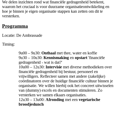
We delen inzichten rond wat financiële gedragenheid betekent,
waarom het cruciaal is voor duurzame organisatieontwikkeling en
hoe je binnen je eigen organisatie stappen kan zetten om dit te
versterken.
Programma
Locatie: De Ambrassade
Timing:
9u00 – 9u30:
Onthaal
met thee, water en koffie
9u30 – 10u30:
Kennismaking
en
opstart
'financiële
gedragenheid - wat is dat?'
10u00 – 12u30:
Intervisie
met diverse methodieken over
financiële gedragenheid bij bestuur, personeel en
vrijwilligers. Reflecteer samen met andere (zakelijke)
coördinatoren over de huidige financiële cultuur binnen je
organisatie. We willen hierbij ook het concreet uitwisselen
van (dummy) excels en documenten stimuleren. Zo
versterken we samen elkaars organisaties.
12u30 – 13u00:
Afronding
met een
vegetarische
broodjeslunch