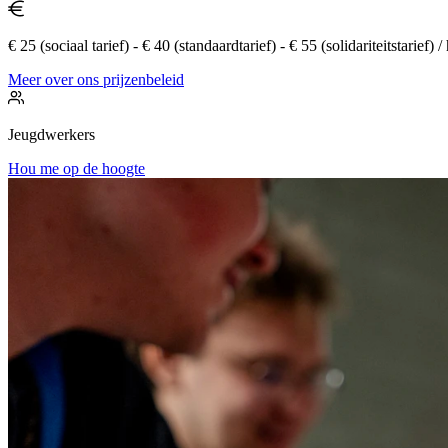
€ 25 (sociaal tarief) - € 40 (standaardtarief) - € 55 (solidariteitstarief) 
Meer over ons prijzenbeleid
Jeugdwerkers
Hou me op de hoogte