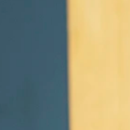
r 2026
id
in Vlaanderen en Brussel? Dan zit je bij de Commissie Jeugdwerk op