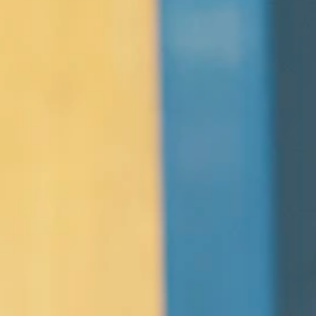
Home
Kalender
Commissie Jeugdwerk novembe
jeugdwerkbeleid
Wil jij elke maand mee praten over de toekomst van
jeugd(werk)bele
Woe 18 november 2026