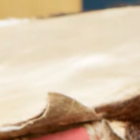
Gratis
Beleidsmedewerkers
Zakelijk coördinatoren
Hou me op de hoogte