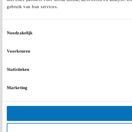
gebruik van hun services.
Toestemmingsselectie
Noodzakelijk
Voorkeuren
Statistieken
Marketing