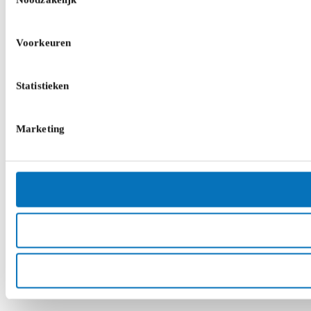
Voorkeuren
Statistieken
Marketing