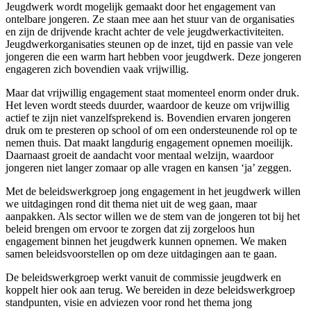
Jeugdwerk wordt mogelijk gemaakt door het engagement van
ontelbare jongeren. Ze staan mee aan het stuur van de organisaties
en zijn de drijvende kracht achter de vele jeugdwerkactiviteiten.
Jeugdwerkorganisaties steunen op de inzet, tijd en passie van vele
jongeren die een warm hart hebben voor jeugdwerk. Deze jongeren
engageren zich bovendien vaak vrijwillig.
Maar dat vrijwillig engagement staat momenteel enorm onder druk.
Het leven wordt steeds duurder, waardoor de keuze om vrijwillig
actief te zijn niet vanzelfsprekend is. Bovendien ervaren jongeren
druk om te presteren op school of om een ondersteunende rol op te
nemen thuis. Dat maakt langdurig engagement opnemen moeilijk.
Daarnaast groeit de aandacht voor mentaal welzijn, waardoor
jongeren niet langer zomaar op alle vragen en kansen ‘ja’ zeggen.
Met de beleidswerkgroep jong engagement in het jeugdwerk willen
we uitdagingen rond dit thema niet uit de weg gaan, maar
aanpakken. Als sector willen we de stem van de jongeren tot bij het
beleid brengen om ervoor te zorgen dat zij zorgeloos hun
engagement binnen het jeugdwerk kunnen opnemen. We maken
samen beleidsvoorstellen op om deze uitdagingen aan te gaan.
De beleidswerkgroep werkt vanuit de commissie jeugdwerk en
koppelt hier ook aan terug. We bereiden in deze beleidswerkgroep
standpunten, visie en adviezen voor rond het thema jong