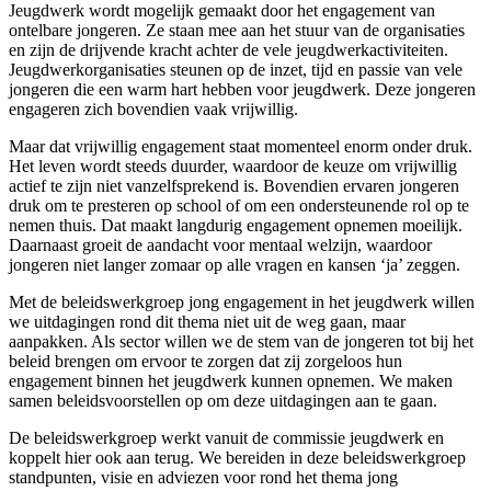
Jeugdwerk wordt mogelijk gemaakt door het engagement van
ontelbare jongeren. Ze staan mee aan het stuur van de organisaties
en zijn de drijvende kracht achter de vele jeugdwerkactiviteiten.
Jeugdwerkorganisaties steunen op de inzet, tijd en passie van vele
jongeren die een warm hart hebben voor jeugdwerk. Deze jongeren
engageren zich bovendien vaak vrijwillig.
Maar dat vrijwillig engagement staat momenteel enorm onder druk.
Het leven wordt steeds duurder, waardoor de keuze om vrijwillig
actief te zijn niet vanzelfsprekend is. Bovendien ervaren jongeren
druk om te presteren op school of om een ondersteunende rol op te
nemen thuis. Dat maakt langdurig engagement opnemen moeilijk.
Daarnaast groeit de aandacht voor mentaal welzijn, waardoor
jongeren niet langer zomaar op alle vragen en kansen ‘ja’ zeggen.
Met de beleidswerkgroep jong engagement in het jeugdwerk willen
we uitdagingen rond dit thema niet uit de weg gaan, maar
aanpakken. Als sector willen we de stem van de jongeren tot bij het
beleid brengen om ervoor te zorgen dat zij zorgeloos hun
engagement binnen het jeugdwerk kunnen opnemen. We maken
samen beleidsvoorstellen op om deze uitdagingen aan te gaan.
De beleidswerkgroep werkt vanuit de commissie jeugdwerk en
koppelt hier ook aan terug. We bereiden in deze beleidswerkgroep
standpunten, visie en adviezen voor rond het thema jong