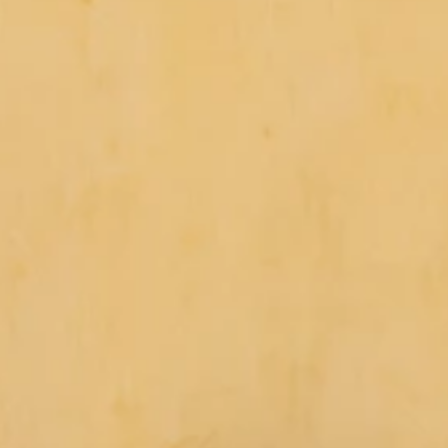
uctuur februari 2026
uctuurbeleid.