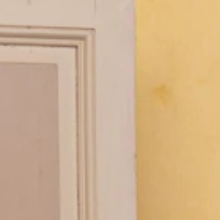
Home
Kalender
Beleidswerkgroep Jeugdinfrastr
jeugdwerkbeleid
Binnen deze beleidswerkgroep werken we aan een beter jeugdinfrastr
Maa 23 februari 2026