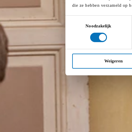
die ze hebben verzameld op b
Toestemmingsselectie
Noodzakelijk
Weigeren
09:30
-
12:30
De Ambrassade