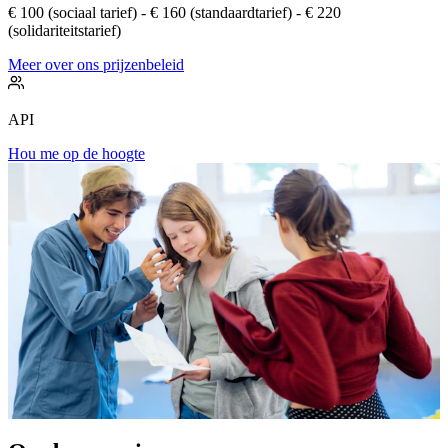
€ 100 (sociaal tarief) - € 160 (standaardtarief) - € 220
(solidariteitstarief)
Meer over ons prijzenbeleid
API
Hou me op de hoogte