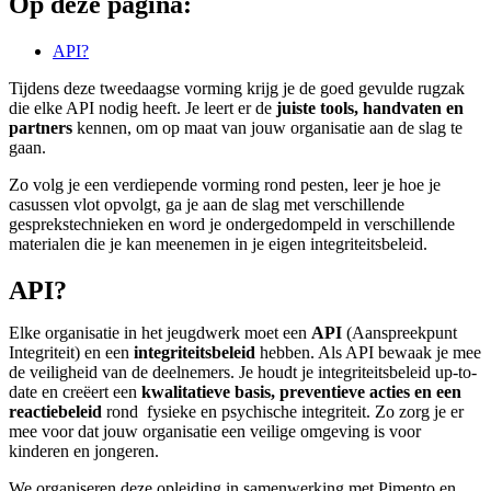
Op deze pagina:
API?
Tijdens deze tweedaagse vorming krijg je de goed gevulde rugzak
die elke API nodig heeft. Je leert er de
juiste tools, handvaten en
partners
kennen, om op maat van jouw organisatie aan de slag te
gaan.
Zo volg je een verdiepende vorming rond pesten, leer je hoe je
casussen vlot opvolgt, ga je aan de slag met verschillende
gesprekstechnieken en word je ondergedompeld in verschillende
materialen die je kan meenemen in je eigen integriteitsbeleid.
API?
Elke organisatie in het jeugdwerk moet een
API
(Aanspreekpunt
Integriteit) en een
integriteitsbeleid
hebben. Als API bewaak je mee
de veiligheid van de deelnemers. Je houdt je integriteitsbeleid up-to-
date en creëert een
kwalitatieve basis, preventieve acties en een
reactiebeleid
rond fysieke en psychische integriteit. Zo zorg je er
mee voor dat jouw organisatie een veilige omgeving is voor
kinderen en jongeren.
We organiseren deze opleiding in samenwerking met Pimento en